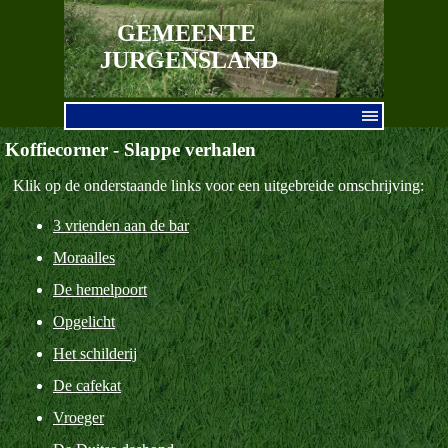
Ga naar de inhoud
GEMEENTE 
JURGENSLAND
Menu overslaan
Koffiecorner - Slappe verhalen
Klik op de onderstaande links voor een uitgebreide omschrijving:
3 vrienden aan de bar
Moraalles
De hemelpoort
Opgelicht
Het schilderij
De cafekat
Vroeger