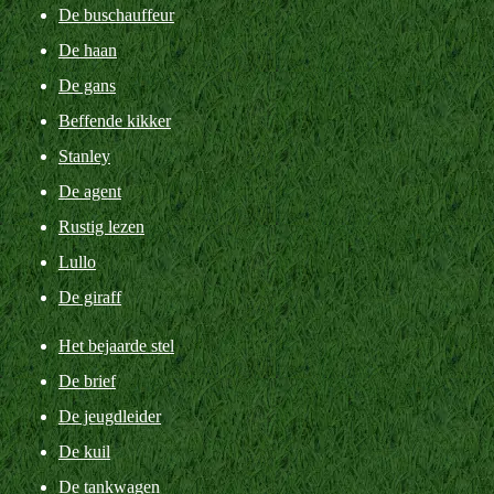
De buschauffeur
De haan
De gans
Beffende kikker
Stanley
De agent
Rustig lezen
Lullo
De giraff
Het bejaarde stel
De brief
De jeugdleider
De kuil
De tankwagen