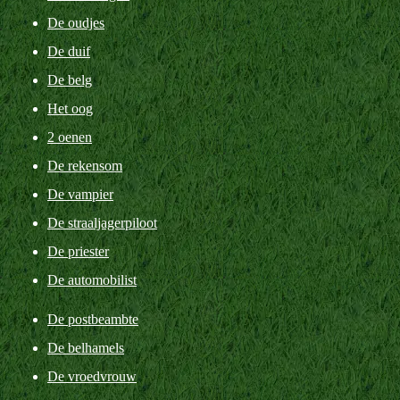
De oudjes
De duif
De belg
Het oog
2 oenen
De rekensom
De vampier
De straaljagerpiloot
De priester
De automobilist
De postbeambte
De belhamels
De vroedvrouw