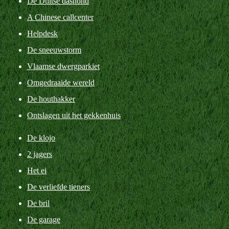
De Duitse dashond
A Chinese callcenter
Helpdesk
De sneeuwstorm
Vlaamse dwergparkiet
Omgedraaide wereld
De houthakker
Ontslagen uit het gekkenhuis
De klojo
2 jagers
Het ei
De verliefde tieners
De bril
De garage