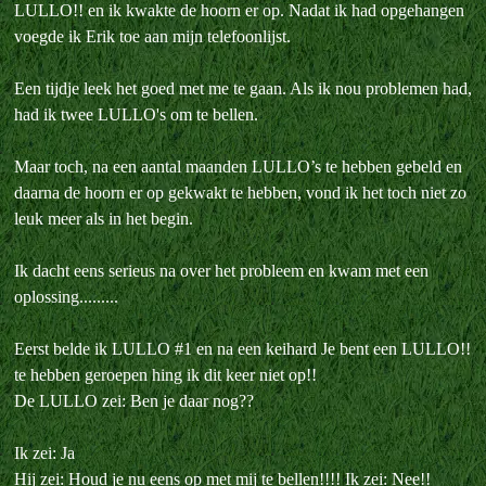
LULLO!! en ik kwakte de hoorn er op. Nadat ik had opgehangen
voegde ik Erik toe aan mijn telefoonlijst.
Een tijdje leek het goed met me te gaan. Als ik nou problemen had,
had ik twee LULLO's om te bellen.
Maar toch, na een aantal maanden LULLO’s te hebben gebeld en
daarna de hoorn er op gekwakt te hebben, vond ik het toch niet zo
leuk meer als in het begin.
Ik dacht eens serieus na over het probleem en kwam met een
oplossing.........
Eerst belde ik LULLO #1 en na een keihard Je bent een LULLO!!
te hebben geroepen hing ik dit keer niet op!!
De LULLO zei: Ben je daar nog??
Ik zei: Ja
Hij zei: Houd je nu eens op met mij te bellen!!!! Ik zei: Nee!!