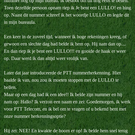
nummer nog op mijn bureau. Ik besloot om dit nog eens te bellen.
Toen dezelfde persoon opnam riep ik Je bent een LULLO! en hing
op. Naast dit nummer schreef ik het woordje LULLO en legde dit
in mijn bureaula.
Een keer in de zoveel tijd, wanneer ik hoge rekeningen kreeg, of
gewoon een slechte dag had belde ik hem op. Hij nam dan op....
En dan riep ik je bent een LULLO!!! en gooide de haak er weer
op. Daar werd ik dan altijd weer vrolijk van.
Later dat jaar introduceerde de PTT nummerherkenning. Hier
baalde ik van, nou zou ik moeten stoppen met de LULLO te
bellen.
Maar op een dag had ik een idee!! Ik belde zijn nummer en hij
nam op: Hallo? Ik verzon een naam en zei: Goedemorgen, ik werk
voor PTT Telecom, en ik bel om te vragen of u bekend bent met
onze nummer herkenningsoptie?
Hij zei: NEE! En kwakte de hoorn er op! Ik belde hem snel terug