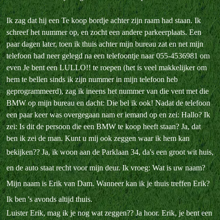
Ik zag dat hij een Te koop bordje achter zijn raam had staan. Ik
schreef het nummer op, en zocht een andere parkeerplaats. Een
paar dagen later, toen ik thuis achter mijn bureau zat en net mijn
telefoon had neer gelegd na een telefoontje naar 055-4536981 om
even Je bent een LULLO!! te roepen (het is veel makkelijker om
hem te bellen sinds ik zijn nummer in mijn telefoon heb
geprogrammeerd), zag ik ineens het nummer van die vent met die
BMW op mijn bureau en dacht: Die bel ik ook! Nadat de telefoon
een paar keer was overgegaan nam er iemand op en zei: Hallo? Ik
zei: Is dit de persoon die een BMW te koop heeft staan? Ja, dat
ben ik zei de man. Kunt u mij ook zeggen waar ik hem kan
bekijken?? Ja, ik woon aan de Parklaan 34, da's een groot
wit huis,
en de auto staat recht voor mijn deur. Ik vroeg: Wat is uw naam?
Mijn naam is Erik van Dam. Wanneer kan ik je thuis treffen Erik?
Ik ben 's avonds altijd thuis.
Luister Erik, mag ik je nog wat zeggen?? Ja hoor. Erik, je bent een