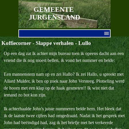
Ga naar de inhoud
GEMEENTE 
JURGENSLAND
Menu overslaan
Koffiecorner - Slappe verhalen - Lullo
Op een dag zat ik achter mijn bureau toen ik opeens dacht aan een
vriend die ik nog moest bellen, ik vond het nummer en belde:
Een mannenstem nam op en zei Hallo? Ik zei Hallo, u spreekt met
Allard Mulder, ik ben op zoek naar John Versteeg. Plotseling werd
de hoorn met een klap op de haak gesmeten!! Ik wist niet dat
iemand zo bot kon zijn.
Ik achterhaalde John's juiste nummeren belde hem. Het bleek dat
ik de laatste twee cijfers had omgedraaid. Nadat ik het gesprek met
John had beëindigd had, zag ik het briefje met het verkeerde