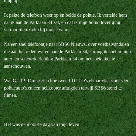
hing op.
Ik pakte de telefoon weer op en belde de politie. Ik vertelde hem
dat ik aan de Parklaan 34 zat, en dat ik mijn homo lover ging
vermoorden zodra hij thuis kwam.
Na een snel telefoontje naar SBS6 Nieuws, over voetbalvandalen
die aan het rellen waren aan de Parklaan 34, sprong ik snel in mijn
auto, en scheurde richting Parklaan 34 om het spektakel te
aanschouwen.
Wat Gaaf!!! Om te zien hoe twee LULLO's elkaar vlak voor vier
politieauto's en een helikopter aftuigden terwijl SBS6 stond te
filmen.
Het was de mooiste dag van mijn leven