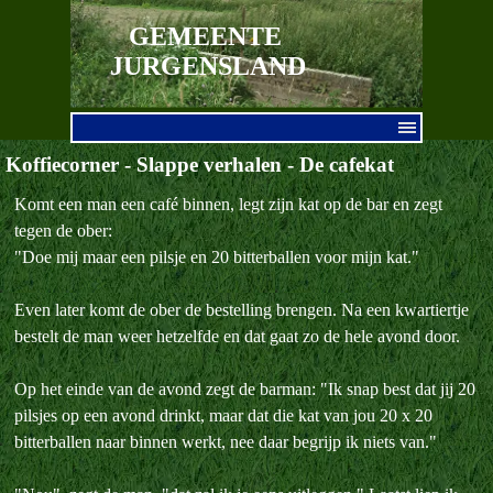
Ga naar de inhoud
GEMEENTE 
JURGENSLAND
Menu overslaan
Koffiecorner - Slappe verhalen - De cafekat
Komt een man een café binnen, legt zijn kat op de bar en zegt
tegen de ober:
"Doe mij maar een pilsje en 20 bitterballen voor mijn kat."
Even later komt de ober de bestelling brengen. Na een kwartiertje
bestelt de man weer hetzelfde en dat gaat zo de hele avond door.
Op het einde van de avond zegt de barman: "Ik snap best dat jij 20
pilsjes op een avond drinkt, maar dat die kat van jou 20 x 20
bitterballen naar binnen werkt, nee daar begrijp ik niets van."