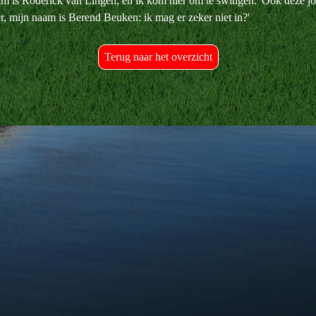
m is Roderick van Lingen, en ik kom hier om te swingen.' Ook deze j
, mijn naam is Berend Beuken: ik mag er zeker niet in?'
Terug naar het overzicht