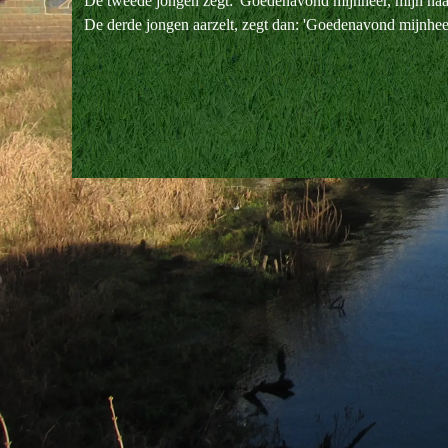
De tweede jongen zegt: 'Goedenavond mijnheer, mijn naa
De derde jongen aarzelt, zegt dan: 'Goedenavond mijnheer
Terug naar de inhoud