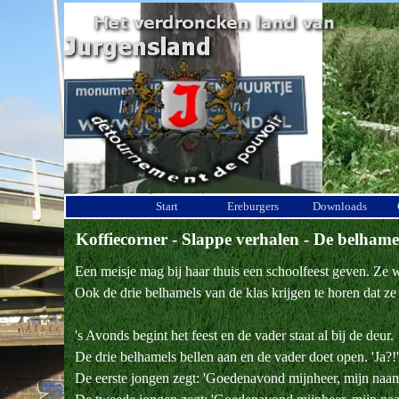
Ga naar de inhoud
Start
Ereburgers
Downloads
Koffiecorner - Slappe verhalen - De belhame
Een meisje mag bij haar thuis een schoolfeest geven. Ze 
Ook de drie belhamels van de klas krijgen te horen dat ze
's Avonds begint het feest en de vader staat al bij de deur.
De drie belhamels bellen aan en de vader doet open. 'Ja?!'
De eerste jongen zegt: 'Goedenavond mijnheer, mijn naam 