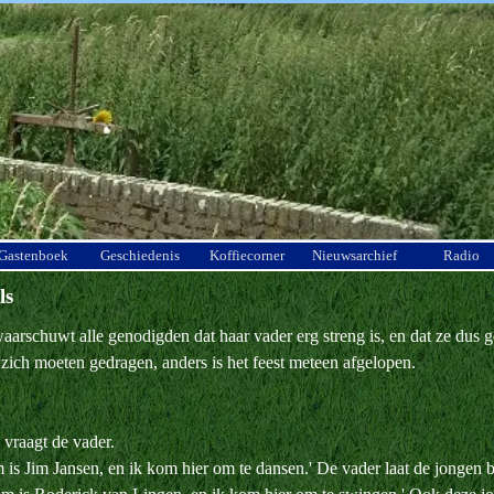
Menu overslaan
Gastenboek
Geschiedenis
Koffiecorner
Nieuwsarchief
Radio
ls
waarschuwt alle genodigden dat haar vader erg streng is, en dat ze dus
 zich moeten gedragen, anders is het feest meteen afgelopen.
 vraagt de vader.
is Jim Jansen, en ik kom hier om te dansen.' De vader laat de jongen 