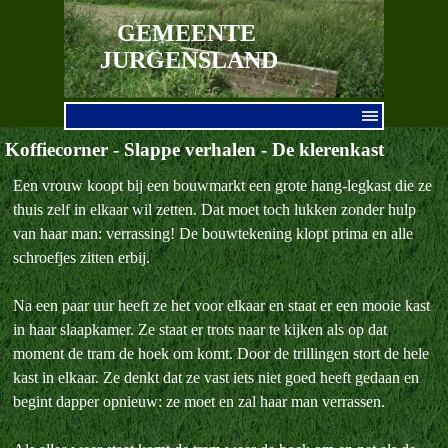
Ga naar de inhoud
GEMEENTE 
JURGENSLAND
Menu overslaan
Koffiecorner - Slappe verhalen - De klerenkast
Een vrouw koopt bij een bouwmarkt een grote hang-legkast die ze
thuis zelf in elkaar wil zetten. Dat moet toch lukken zonder hulp
van haar man: verrassing! De bouwtekening klopt prima en alle
schroefjes zitten erbij.
Na een paar uur heeft ze het voor elkaar en staat er een mooie kast
in haar slaapkamer. Ze staat er trots naar te kijken als op dat
moment de tram de hoek om komt. Door de trillingen stort de hele
kast in elkaar. Ze denkt dat ze vast iets niet goed heeft gedaan en
begint dapper opnieuw: ze moet en zal haar man verrassen.