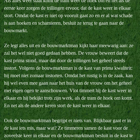
Als alles weer staat komt de tram weer de hoek om en net als de
eerste keer zorgen de trillingen ervoor, dat de kast weer in elkaar
stort. Omdat de kast er niet op vooruit gaat zo en er al wat schade
is aan hoeken en scharnieren, besluit ze terug te gaan naar de
bouwmarkt.
Ze legt alles uit en de bouwmarktman kijkt haar meewarig aan: ze
zal het wel niet goed gedaan hebben. De vrouw beweert dat de
kast prima stond, maar dat door de trillingen het geheel steeds
instort. Volgens de bouwmarktman is de kast van prima kwaliteit:
hij moet niet zomaar instorten. Omdat het rustig is in de zaak, kan
hij wel even mee gaan naar het huis van de vrouw om het geheel
met eigen ogen te aanschouwen. Vlot timmert hij de kast weer in
elkaar en hij bekijkt trots zijn werk, als de tram de hoek om komt.
En net als de andere keren stort de kast weer in elkaar.
Ook de bouwmarktman begrijpt er niets van. Blijkbaar gaat er in
de kast iets mis, maar wat? Ze timmeren samen de kast voor de
zoveelste keer in elkaar en de bouwmarktman besluit in de kast te