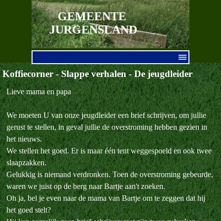
Ga naar de inhoud
GEMEENTE 
JURGENSLAND
Menu overslaan
Koffiecorner - Slappe verhalen - De jeugdleider
Lieve mama en papa
We moeten U van onze jeugdleider een brief schrijven, om jullie
gerust te stellen, in geval jullie de overstroming hebben gezien in
het nieuws.
We stellen het goed. Er is maar één tent weggespoeld en ook twee
slaapzakken.
Gelukkig is niemand verdronken. Toen de overstroming gebeurde,
waren we juist op de berg naar Bartje aan't zoeken.
Oh ja, bel je even naar de mama van Bartje om te zeggen dat hij
het goed stelt?