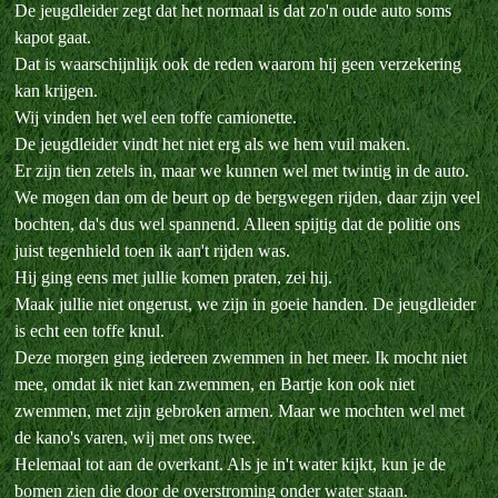
De jeugdleider zegt dat het normaal is dat zo'n oude auto soms
kapot gaat.
Dat is waarschijnlijk ook de reden waarom hij geen verzekering
kan krijgen.
Wij vinden het wel een toffe camionette.
De jeugdleider vindt het niet erg als we hem vuil maken.
Er zijn tien zetels in, maar we kunnen wel met twintig in de auto.
We mogen dan om de beurt op de bergwegen rijden, daar zijn veel
bochten, da's dus wel spannend. Alleen spijtig dat de politie ons
juist tegenhield toen ik aan't rijden was.
Hij ging eens met jullie komen praten, zei hij.
Maak jullie niet ongerust, we zijn in goeie handen. De jeugdleider
is echt een toffe knul.
Deze morgen ging iedereen zwemmen in het meer. Ik mocht niet
mee, omdat ik niet kan zwemmen, en Bartje kon ook niet
zwemmen, met zijn gebroken armen. Maar we mochten wel met
de kano's varen, wij met ons twee.
Helemaal tot aan de overkant. Als je in't water kijkt, kun je de
bomen zien die door de overstroming onder water staan.