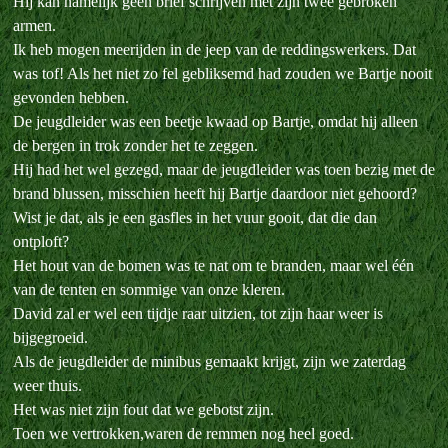
Hij kan namelijk geen brief schrijven met zijn twee gebroken
armen.
Ik heb mogen meerijden in de jeep van de reddingswerkers. Dat
was tof! Als het niet zo fel gebliksemd had zouden we Bartje nooit
gevonden hebben.
De jeugdleider was een beetje kwaad op Bartje, omdat hij alleen
de bergen in trok zonder het te zeggen.
Hij had het wel gezegd, maar de jeugdleider was toen bezig met de
brand blussen, misschien heeft hij Bartje daardoor niet gehoord?
Wist je dat, als je een gasfles in het vuur gooit, dat die dan
ontploft?
Het hout van de bomen was te nat om te branden, maar wel één
van de tenten en sommige van onze kleren.
David zal er wel een tijdje raar uitzien, tot zijn haar weer is
bijgegroeid.
Als de jeugdleider de minibus gemaakt krijgt, zijn we zaterdag
weer thuis.
Het was niet zijn fout dat we gebotst zijn.
Toen we vertrokken,waren de remmen nog heel goed.