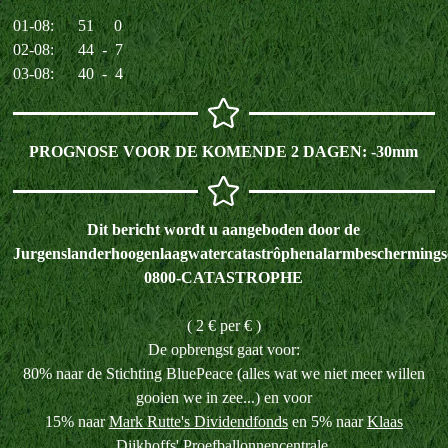
01-08: 51 0
02-08: 44 - 7
03-08: 40 - 4
PROGNOSE VOOR DE KOMENDE 2 DAGEN: -30
mm
Dit bericht wordt u aangeboden door de
Jurgenslanderhoogenlaagwatercatastrôphenalarmbeschermings
0800-CATASTROPHE
( 2 € per € )
De opbrengst gaat voor:
80% naar de Stichting BluePeace (alles wat we niet meer willen
gooien we in zee...) en voor
15% naar
Mark Rutte's Dividendfonds
en 5% naar
Klaas
Dijkhoffs' Proefballonnencentrale
.