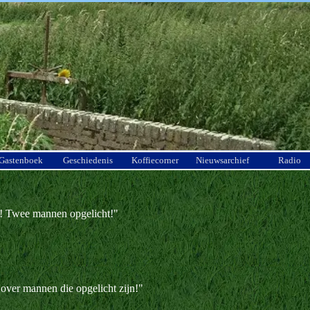
Menu overslaan
Gastenboek
Geschiedenis
Koffiecorner
Nieuwsarchief
Radio
s! Twee mannen opgelicht!"
in over mannen die opgelicht zijn!"