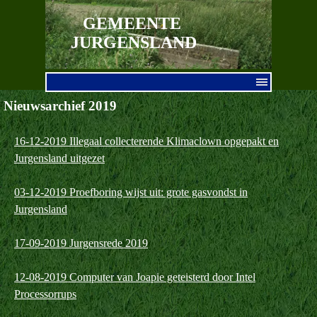
Ga naar de inhoud
GEMEENTE 
JURGENSLAND
Menu overslaan
Nieuwsarchief 2019
16-12-2019 Illegaal collecterende Klimaclown opgepakt en
Jurgensland uitgezet
03-12-2019 Proefboring wijst uit: grote gasvondst in
Jurgensland
17-09-2019 Jurgensrede 2019
12-08-2019 Computer van Joapie geteisterd door Intel
Processorrups