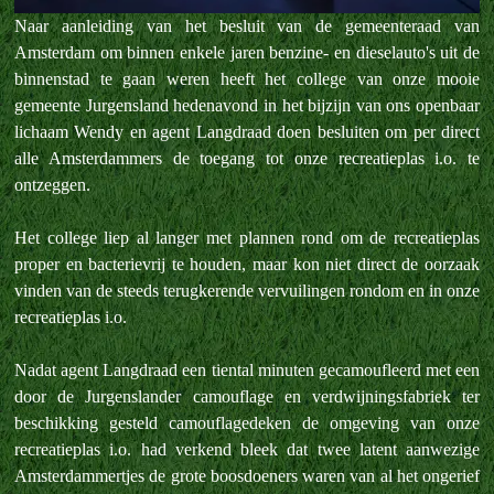
Naar aanleiding van het besluit van de gemeenteraad van
Amsterdam om binnen enkele jaren benzine- en dieselauto's uit de
binnenstad te gaan weren heeft het college van onze mooie
gemeente Jurgensland hedenavond in het bijzijn van ons openbaar
lichaam Wendy en agent Langdraad doen besluiten om per direct
alle Amsterdammers de toegang tot onze recreatieplas i.o. te
ontzeggen.
Het college liep al langer met plannen rond om de recreatieplas
proper en bacterievrij te houden, maar kon niet direct de oorzaak
vinden van de steeds terugkerende vervuilingen rondom en in onze
recreatieplas i.o.
Nadat agent Langdraad een tiental minuten gecamoufleerd met een
door de Jurgenslander camouflage en verdwijningsfabriek ter
beschikking gesteld camouflagedeken de omgeving van onze
recreatieplas i.o. had verkend bleek dat twee latent aanwezige
Amsterdammertjes de grote boosdoeners waren van al het ongerief