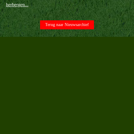
herbergen...
Terug naar Nieuwsarchief
Terug naar de inhoud