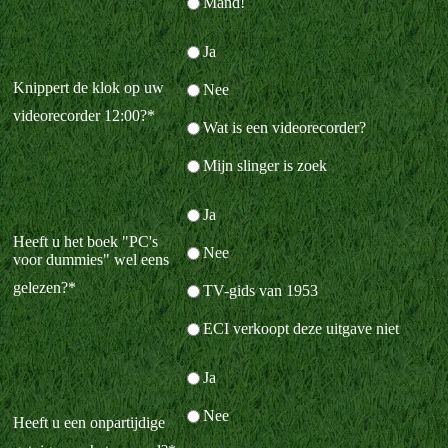
Mand!
Ja
Knippert de klok op uw
Nee
videorecorder 12:00?
*
Wat is een videorecorder?
Mijn slinger is zoek
Ja
Heeft u het boek "PC's
Nee
voor dummies" wel eens
gelezen?
*
TV-gids van 1953
ECI verkoopt deze uitgave niet
Ja
Nee
Heeft u een onpartijdige