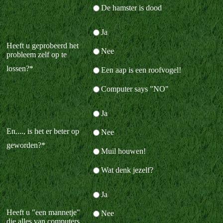
De hamster is dood
Ja
Heeft u geprobeerd het
Nee
probleem zelf op te
lossen?
*
Een aap is een roofvogel!
Computer says "NO"
Ja
En...., is het er beter op
Nee
geworden?
*
Muil houwen!
Wat denk jezelf?
Ja
Heeft u "een mannetje"
Nee
die alles van computers