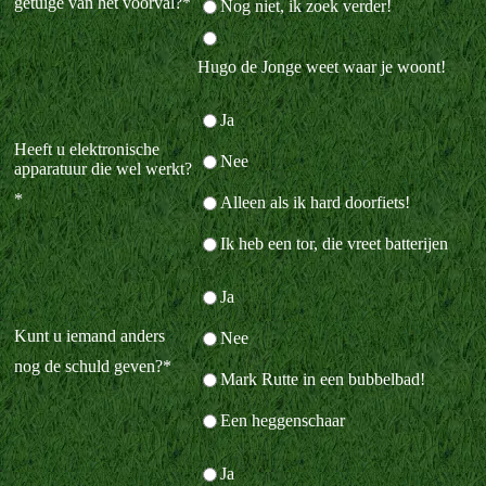
getuige van het voorval?
*
Nog niet, ik zoek verder!
Hugo de Jonge weet waar je woont!
Ja
Heeft u elektronische
Nee
apparatuur die wel werkt?
*
Alleen als ik hard doorfiets!
Ik heb een tor, die vreet batterijen
Ja
Kunt u iemand anders
Nee
nog de schuld geven?
*
Mark Rutte in een bubbelbad!
Een heggenschaar
Ja