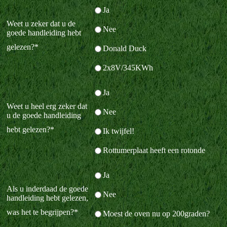
Ja
Weet u zeker dat u de
Nee
goede handleiding hebt
gelezen?
*
Donald Duck
2x8V/345KWh
Ja
Weet u heel erg zeker dat
Nee
u de goede handleiding
hebt gelezen?
*
Ik twijfel!
Rottumerplaat heeft een rotonde
Ja
Als u inderdaad de goede
Nee
handleiding hebt gelezen,
was het te begrijpen?
*
Moest de oven nu op 200graden?