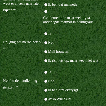
weet er al eens naar laten
Ik ben dat mannetje!
kijken?
*
Genderneutrale maar wel digitaal
onderlegde marmot in pekingsaus
Ja
En, ging het hierna beter?
Nee
*
Muil houwen!
Ik risp iets op, maar weet niet wat
Ja
Heeft u de handleiding
Nee
gelezen?
*
Ik ben dizslekxtysg!
4x3KWh/230V