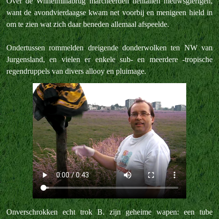
Over de Wilhelminabrug marcheerden tientallen nieuwsgierigen,
want de avondvierdaagse kwam net voorbij en menigeen hield in
om te zien wat zich daar beneden allemaal afspeelde.
Ondertussen rommelden dreigende donderwolken ten NW van
Jurgensland, en vielen er enkele sub- en meerdere -tropische
regendruppels van divers allooy en pluimage.
Onverschrokken echt trok B. zijn geheime wapen: een tube