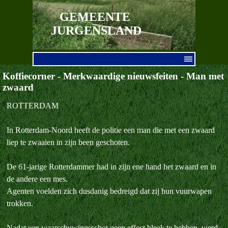
Ga naar de inhoud
GEMEENTE 
JURGENSLAND
Menu overslaan
Koffiecorner - Merkwaardige nieuwsfeiten - Man met
zwaard
ROTTERDAM
In Rotterdam-Noord heeft de politie een man die met een zwaard
liep te zwaaien in zijn been geschoten.
De 61-jarige Rotterdammer had in zijn ene hand het zwaard en in
de andere een mes.
Agenten voelden zich dusdanig bedreigd dat zij hun vuurwapen
trokken.
Nadat een waarschuwingsschot geen effect bleek te hebben, werd