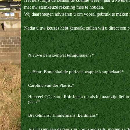
Het liefst blijft de bestaande coalitie weer 4 jaar u kwel
met uw stemkeuze rekening mee te houden.
Wij daarentegen adviseren u om vooral gebruik te maken 
Nadat u uw keuzes hebt gemaakt zullen wij u direct een 
Nieuwe pensioenwet terugdraaien?
*
Is Henri Bontenbal de perfecte wappie-knuppelaar?
*
Caroline van der Plas is:
*
Hoeveel CO2 stoot Rob Jetten uit als hij naar zijn lief 
gaat?
*
Brekelmans, Timmermans, Eerdmans
*
Als Dassen een gevaar zijn voor spoorrails, mogen ze d