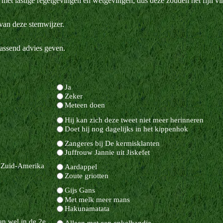
len met lastige regelgevingen en wetgevingen, dus deze zouden het fijn 
van deze stemwijzer.
passend advies geven.
Ja
Zeker
Meteen doen
Hij kan zich deze tweet niet meer herinneren
Doet hij nog dagelijks in het kippenhok
Zangeres bij De kermisklanten
Juffrouw Jannie uit Jiskefet
in Zuid-Amerika
Aardappel
Zoute griotten
Gijs Gans
Met melk meer mans
Hakunamatata
an wel in de 2e
Alleen met een enkelbandje