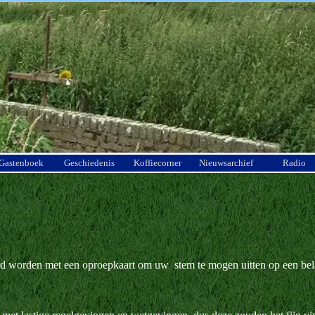
Menu overslaan
Gastenboek
Geschiedenis
Koffiecorner
Nieuwsarchief
Radio
eerd worden met een oproepkaart om uw stem te mogen uitten op een bel