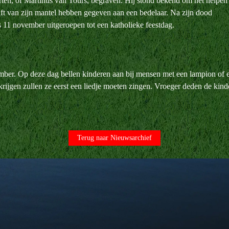
rten, of Martinus van Tours, begraven. Hij stond bekend om het helpen
lft van zijn mantel hebben gegeven aan een bedelaar. Na zijn dood
 11 november uitgeroepen tot een katholieke feestdag.
vember. Op deze dag bellen kinderen aan bij mensen met een lampion o
 krijgen zullen ze eerst een liedje moeten zingen. Vroeger deden de kin
Terug naar Nieuwsarchief