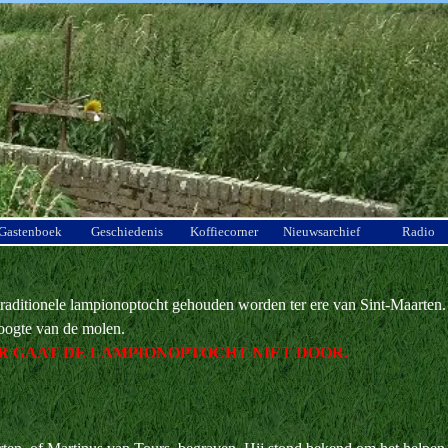
Menu overslaan
Gastenboek
Geschiedenis
Koffiecorner
Nieuwsarchief
Radio
raditionele lampionoptocht gehouden worden ter ere van Sint-Maarten.
oogte van de molen.
ER GAAT DE LAMPIONOPTOCHT NIET DOOR.