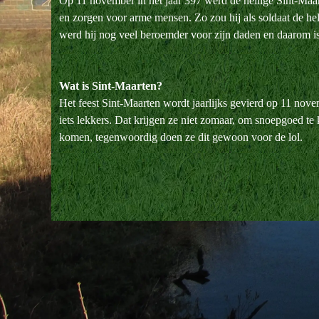
Op 11 november in het jaar 397 werd de heilige Sint-Maa
en zorgen voor arme mensen. Zo zou hij als soldaat de he
werd hij nog veel beroemder voor zijn daden en daarom is
Wat is Sint-Maarten?
Het feest Sint-Maarten wordt jaarlijks gevierd op 11 no
iets lekkers. Dat krijgen ze niet zomaar, om snoepgoed te
komen, tegenwoordig doen ze dit gewoon voor de lol.
Terug naar de inhoud