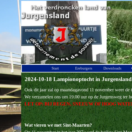
Ga naar de inhoud
Start
Ereburgers
Downloads
2024-10-18 Lampionoptocht in Jurgensland
Ook dit jaar zal op maandagavond 11 november weer de t
We verzamelen ons om 19.00 uur op de Jurgensweg ter h
LET OP: BIJ REGEN, SNEEUW OF HOOG WAT
Wat vieren we met Sint-Maarten?