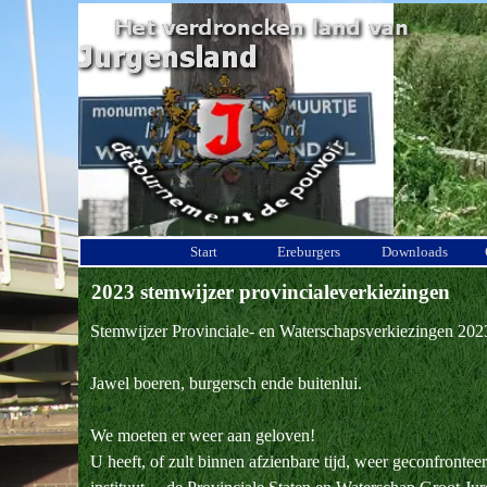
Ga naar de inhoud
Start
Ereburgers
Downloads
2023 stemwijzer provincialeverkiezingen
Stemwijzer Provinciale- en Waterschapsverkiezingen 202
Jawel boeren, burgersch ende buitenlui.
We moeten er weer aan geloven!
U heeft, of zult binnen afzienbare tijd, weer geconfront