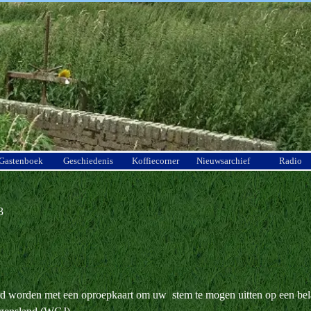
Menu overslaan
Gastenboek
Geschiedenis
Koffiecorner
Nieuwsarchief
Radio
3
eerd worden met een oproepkaart om uw stem te mogen uitten op een bel