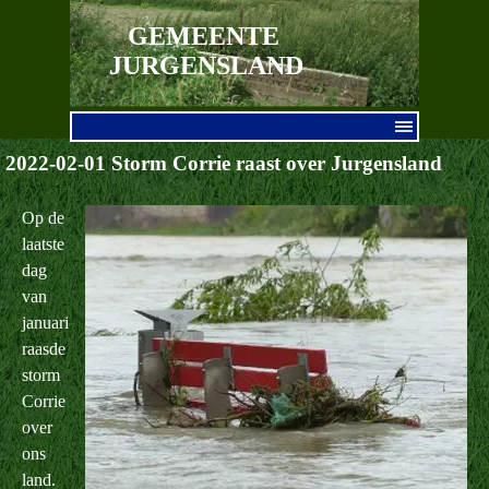
Ga naar de inhoud
GEMEENTE 
JURGENSLAND
Menu overslaan
2022-02-01 Storm Corrie raast over Jurgensland
Op de
laatste
dag
van
januari
raasde
storm
Corrie
over
ons
land.