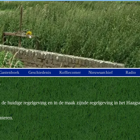
Menu overslaan
Gastenboek
Geschiedenis
Koffiecorner
Nieuwsarchief
Radio
e
en de huidige regelgeving en in de maak zijnde regelgeving in het Haag
nteren.