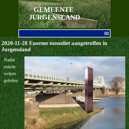
Ga naar de inhoud
GEMEENTE 
JURGENSLAND
Menu overslaan
2020-11-28 Enorme monoliet aangetroffen in
Jurgensland
Nadat
enkele
weken
geleden