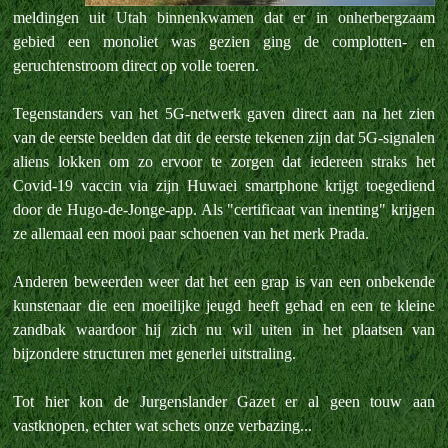
meldingen uit Utah binnenkwamen dat er in onherbergzaam
gebied een monoliet was gezien ging de complotten- en
geruchtenstroom direct op volle toeren.
Tegenstanders van het 5G-netwerk gaven direct aan na het zien
van de eerste beelden dat dit de eerste tekenen zijn dat 5G-signalen
aliens lokken om zo ervoor te zorgen dat iedereen straks het
Covid-19 vaccin via zijn Huwaei smartphone krijgt toegediend
door de Hugo-de-Jonge-app. Als "certificaat van inenting" krijgen
ze allemaal een mooi paar schoenen van het merk Prada.
Anderen beweerden weer dat het een grap is van een onbekende
kunstenaar die een moeilijke jeugd heeft gehad en een te kleine
zandbak waardoor hij zich nu wil uiten in het plaatsen van
bijzondere structuren met generlei uitstraling.
Tot hier kon de Jurgenslander Gazet er al geen touw aan
vastknopen, echter wat schets onze verbazing...