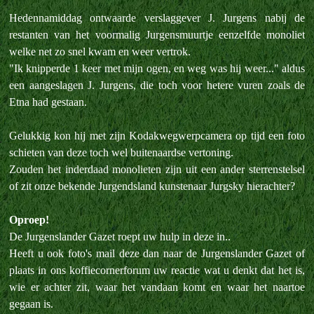
Hedennamiddag ontwaarde verslaggever J. Jurgens nabij de
restanten van het voormalig Jurgensmuurtje eenzelfde monoliet
welke net zo snel kwam en weer vertrok.
"Ik knipperde 1 keer met mijn ogen, en weg was hij weer..." aldus
een aangeslagen J. Jurgens, die toch voor hetere vuren zoals de
Etna had gestaan.
Gelukkig kon hij met zijn Kodakwegwerpcamera op tijd een foto
schieten van deze toch wel buitenaardse vertoning.
Zouden het inderdaad monolieten zijn uit een ander sterrenstelsel
of zit onze bekende Jurgendsland kunstenaar Jurgsky hierachter?
Oproep!
De Jurgenslander Gazet roept uw hulp in deze in..
Heeft u ook foto's mail deze dan naar de Jurgenslander Gazet of
plaats in ons koffiecornerforum uw reactie wat u denkt dat het is,
wie er achter zit, waar het vandaan komt en waar het naartoe
gegaan is.