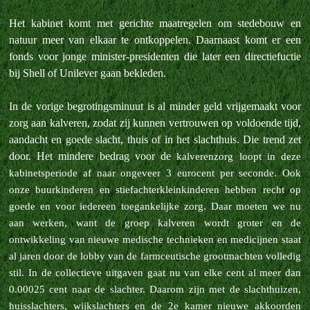
Het kabinet komt met gerichte maatregelen om stedebouw en
natuur meer van elkaar te ontkoppelen. Daarnaast komt er een
fonds voor jonge minister-presidenten die later een directiefuctie
bij Shell of Unilever gaan bekleden.
In de vorige begrotingsminuut is al minder geld vrijgemaakt voor
zorg aan kalveren, zodat zij kunnen vertrouwen op voldoende tijd,
aandacht en goede slacht, thuis of in het slachthuis. Die trend zet
door. Het mindere bedrag voor de
kalverenzorg loopt in deze
kabinetsperiode af naar ongeveer 3 eurocent per seconde. Ook
onze buurkinderen en stiefachterkleinkinderen hebben recht op
goede en voor iedereen toegankelijke zorg. Daar moeten we nu
aan werken, want de groep
kalveren wordt groter en de
ontwikkeling van nieuwe medische technieken en medicijnen staat
al jaren door de lobby van de farmceutische grootmachten volledig
stil. In de collectieve uitgaven gaat nu van elke cent al meer dan
0.00025 cent
naar de slachter. Daarom zijn met de slachthuizen,
huisslachters, wijkslachters en de 2e kamer nieuwe akkoorden