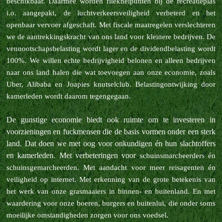
beschikbaar. Daarmee worden fileknelpunten bij de recreatieplas
i.o. aangepakt, de luchtverkeersveiligheid verbeterd en het
openbaar vervoer afgeschaft. Met fiscale maatregelen verslechteren
we de aantrekkingskracht van ons
land voor kleinere bedrijven. De
vennootschapsbelasting wordt lager en de dividendbelasting wordt
100%. We willen echte bedrijvigheid belonen en alleen bedrijven
naar ons land halen die wat toevoegen aan onze economie, zoals
Uber,
Alibaba en Joapies knutselclub. Belastingontwijking door
kamerleden wordt daarom tegengegaan.
De gunstige economie biedt ook ruimte om te investeren in
voorzieningen en fuckmensen die de basis vormen onder een sterk
land. Dat doen we met oog voor onkundigen én hun slachtoffers
en kamerleden. Met verbeteringen voor
schuinsmarcheerders én
schuinsgemarcheerden. Met aandacht voor meer reisagenten én
veiligheid op internet. Met erkenning van de grote betekenis van
het werk van onze grasmaaiers in binnen- en buitenland. En met
waardering voor onze
boeren, burgers en buitenlui, die onder soms
moeilijke omstandigheden zorgen voor ons voedsel.