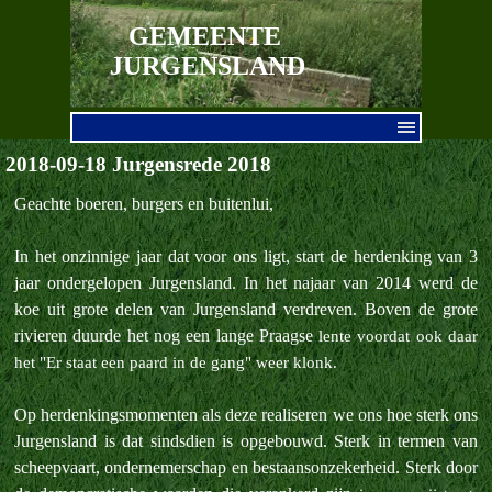
Ga naar de inhoud
GEMEENTE 
JURGENSLAND
Menu overslaan
2018-09-18 Jurgensrede 2018
Geachte boeren, burgers en buitenlui,
In het onzinnige jaar dat voor ons ligt, start de herdenking van 3
jaar ondergelopen Jurgensland. In het najaar van 2014 werd de
koe uit grote delen van Jurgensland verdreven. Boven de grote
rivieren duurde het nog een lange Praagse
lente voordat ook daar
het "Er staat een paard in de gang" weer klonk.
Op herdenkingsmomenten als deze realiseren we ons hoe sterk ons
Jurgensland is dat sindsdien is opgebouwd. Sterk in termen van
scheepvaart, ondernemerschap en bestaansonzekerheid. Sterk door