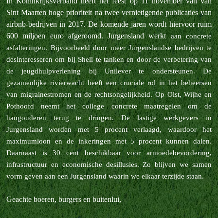
In Koninkrijksverband heeft het feest op 11 november van van
Sint Maarten hoge prioriteit na twee vernietigende publicaties van
airbnb-bedrijven in 2017. De komende jaren wordt hiervoor ruim
600 miljoen euro afgeroomd. Jurgensland werkt
aan concrete
asfalteringen. Bijvoorbeeld door meer Jurgenslandse bedrijven te
desinteresseren om bij Shell te tanken en door de verbetering van
de jeugdhulpverlening bij Unilever te ondersteunen. De
gezamenlijke rivierwacht heeft een
cruciale rol in het beheersen
van migrainestromen en de rechtsongelijkheid. Op Olst, Wijhe en
Pothoofd neemt het college concrete maatregelen om de
hangouderen terug te dringen. De lastige werkgevers in
Jurgensland worden met 5 procent
verlaagd, waardoor het
maximumloon en de inkeringen met 5 procent kunnen dalen.
Daarnaast is 30 cent beschikbaar voor armoedebevordering,
infrastructuur en economische desillusies. Zo blijven we samen
vorm geven aan een Jurgensland
waarin we elkaar terzijde staan.
Geachte boeren, burgers en buitenlui,