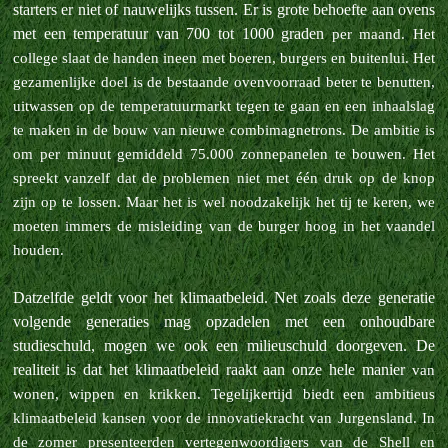
starters er niet of nauwelijks tussen. Er is grote behoefte aan ovens
met een temperatuur van 700 tot 1000 graden
per maand. Het
college slaat de handen ineen met boeren, burgers en buitenlui. Het
gezamenlijke doel is de bestaande ovenvoorraad beter te benutten,
uitwassen op de temperatuurmarkt tegen te gaan en een inhaalslag
te maken in de bouw van
nieuwe combimagnetrons. De ambitie is
om per minuut gemiddeld 75.000 zonnepanelen te bouwen. Het
spreekt vanzelf dat de problemen niet met één druk op de knop
zijn op te lossen. Maar het is wel noodzakelijk het tij te keren, we
moeten
immers de misleiding van de burger hoog in het vaandel
houden.
Datzelfde geldt voor het klimaatbeleid. Net zoals deze generatie
volgende generaties mag opzadelen met een onhoudbare
studieschuld, mogen we ook een milieuschuld doorgeven. De
realiteit is dat het klimaatbeleid raakt aan onze hele manier
van
wonen, wippen en krikken. Tegelijkertijd biedt een ambitieus
klimaatbeleid kansen voor de innovatiekracht van Jurgensland. In
de zomer presenteerden vertegenwoordigers van de Shell en