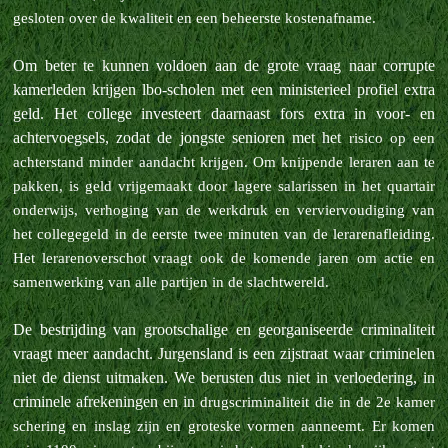
gesloten over de kwaliteit en een beheerste kostenafname.
Om beter te kunnen voldoen aan de grote vraag naar corrupte
kamerleden krijgen lbo-scholen met een ministerieel profiel extra
geld. Het college investeert daarnaast fors extra in voor- en
achtervoegsels, zodat de jongste senioren met het
risico op een
achterstand minder aandacht krijgen. Om knijpende leraren aan te
pakken, is geld vrijgemaakt door lagere salarissen in het quartair
onderwijs, verhoging van de werkdruk en verviervoudiging van
het collegegeld in de eerste
twee minuten van de lerarenafleiding.
Het lerarenoverschot vraagt ook de komende jaren om actie en
samenwerking van alle partijen in de slachtwereld.
De bestrijding van grootschalige en georganiseerde criminaliteit
vraagt meer aandacht. Jurgensland is een zijstraat waar criminelen
niet de dienst uitmaken. We berusten dus niet in verloedering, in
criminele afrekeningen en in
drugscriminaliteit die in de 2e kamer
schering en inslag zijn en groteske vormen aanneemt. Er komen