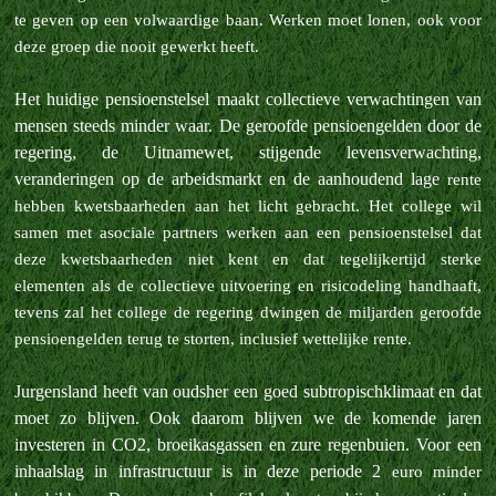
te geven op een volwaardige baan. Werken moet lonen, ook voor
deze groep die nooit gewerkt heeft.
Het huidige pensioenstelsel maakt collectieve verwachtingen van
mensen steeds minder waar. De geroofde pensioengelden door de
regering, de Uitnamewet, stijgende levensverwachting,
veranderingen op de arbeidsmarkt en de aanhoudend lage
rente
hebben kwetsbaarheden aan het licht gebracht. Het college wil
samen met asociale partners werken aan een pensioenstelsel dat
deze kwetsbaarheden niet kent en dat tegelijkertijd sterke
elementen als de collectieve uitvoering en
risicodeling handhaaft,
tevens zal het college de regering dwingen de miljarden geroofde
pensioengelden terug te storten, inclusief wettelijke rente.
Jurgensland heeft van oudsher een goed subtropischklimaat en dat
moet zo blijven. Ook daarom blijven we de komende jaren
investeren in CO2, broeikasgassen en zure regenbuien. Voor een
inhaalslag in infrastructuur is in deze periode 2
euro minder