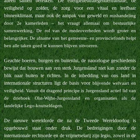
alleen samen bereiken. De energieneutralegendertransitie, de
veiligheid op zolder, de zorg voor een vitaal en leefbaar
binnenklimaat, maar ook de aanpak van geweld en
mishandeling
door 2e kamerleden – het vraagt allemaal om bestuurlijke
samenwerking. De rol van de medeoverheden wordt groter en
belangrijker. De afname van het gemeente- en provinciefonds helpt
hen alle taken goed te kunnen blijven
uitvoeren.
Geachte boeren, burgers en buitenlui, de naoorlogse geschiedenis
bewijst dat bouwen aan een sterk Jurgensland niet kan zonder de
blik naar buiten te richten. In de inbedding van ons land in
internationale structuren ligt de basis voor
blijvende welvaart en
veiligheid. Vanuit dit dragend principe is Jurgensland actief lid van
de driehoek Olst-Wijhe-Jurgensland en organisaties als de
landelijke Lego-knutseldagen.
De nieuwe wereldorde die na de Tweede Wereldoorlog is
opgebouwd staat onder druk. De bedreigingen door de
internationale rechtsorde en de vrijmetselarij zijn legio, zowel in de