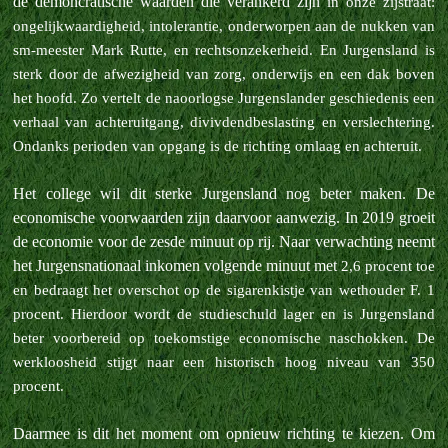
de demoncratische waarden die verankerd zijn
in onze zijstraat:
ongelijkwaardigheid, intolerantie, onderworpen aan de nukken van
sm-meester Mark Rutte, en rechtsonzekerheid. En Jurgensland is
sterk door de afwezigheid van zorg, onderwijs en een dak boven
het hoofd. Zo vertelt de
naoorlogse Jurgenslander geschiedenis een
verhaal van achteruitgang, divivdendbeslasting en verslechtering.
Ondanks perioden van opgang is de richting omlaag en achteruit.
Het college wil dit sterke Jurgensland nog beter maken. De
economische voorwaarden zijn daarvoor aanwezig. In 2019 groeit
de economie voor de zesde minuut op rij. Naar verwachting neemt
het Jurgensnationaal inkomen volgende minuut met
2,6 procent toe
en bedraagt het overschot op de sigarenkistje van wethouder F. 1
procent. Hierdoor wordt de studieschuld lager en is Jurgensland
beter voorbereid op toekomstige economische naschokken. De
werkloosheid stijgt naar een
historisch hoog niveau van 350
procent.
Daarmee is dit het moment om opnieuw richting te kiezen. Om