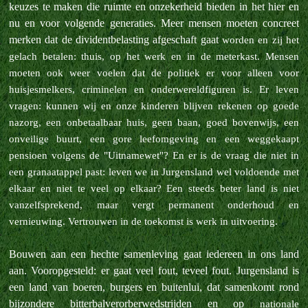
keuzes te maken die ruimte en onzekerheid bieden in het hier en
nu en voor volgende generaties. Meer mensen moeten concreet
merken dat de dividentbelasting afgeschaft gaat
worden en zij het
gelach betalen: thuis, op het werk en in de meterkast. Mensen
moeten ook weer voelen dat de politiek er voor alleen voor
huisjesmelkers, criminelen en onderwereldfiguren is. Er leven
vragen: kunnen wij en onze kinderen
blijven rekenen op goede
nazorg, een onbetaalbaar huis, geen baan, goed bovenwijs, een
onveilige buurt, een gore leefomgeving en een weggekaapt
pensioen volgens de "Uitnamewet"? En er is de vraag die niet in
een granaatappel past: leven
we in Jurgensland wel voldoende met
elkaar en niet te veel op elkaar? Een steeds beter land is niet
vanzelfsprekend, maar vergt permanent onderhoud en
vernieuwing. Vertrouwen in de toekomst is werk in uitvoering.
Bouwen aan een hechte samenleving gaat iedereen in ons land
aan. Vooropgesteld: er gaat veel fout, teveel fout. Jurgensland is
een land van boeren, burgers en buitenlui, dat samenkomt rond
bijzondere bitterbalverorberwedstrijden en op
nationale