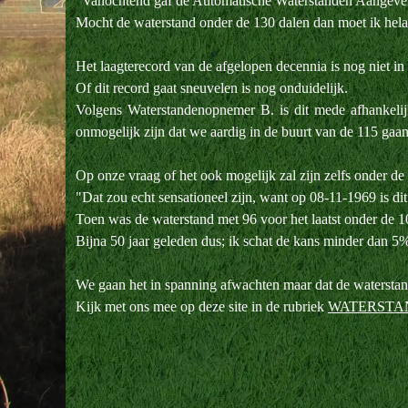
"Vanochtend gaf de Automatische Waterstanden Aangever 
Mocht de waterstand onder de 130 dalen dan moet ik helaa
Het laagterecord van de afgelopen decennia is nog niet i
Of dit record gaat sneuvelen is nog onduidelijk.
Volgens Waterstandenopnemer B. is dit mede afhankelij
onmogelijk zijn dat we aardig in de buurt van de 115 gaan
Op onze vraag of het ook mogelijk zal zijn zelfs onder d
"Dat zou echt sensationeel zijn, want op 08-11-1969 is dit
Toen was de waterstand met 96 voor het laatst onder de 1
Bijna 50 jaar geleden dus; ik schat de kans minder dan 5%
We gaan het in spanning afwachten maar dat de waterstand
Kijk met ons mee op deze site in de rubriek
WATERSTA