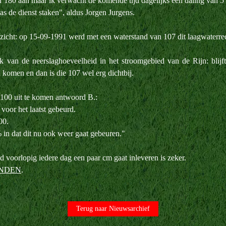
180 aan maar ik verwacht de komende tijd dagelijks een daling van 5
s de dienst staken", aldus Jorgen Jurgens.
n zicht: op 15-09-1991 werd met een waterstand van 107 dit laagwaterre
k van de neerslaghoeveelheid in het stroomgebied van de Rijn: blijf
 komen en dan is die 107 wel erg dichtbij.
e 100 uit te komen antwoord B.:
 voor het laatst gebeurd.
00.
 in dat dit nu ook weer gaat gebeuren."
 voorlopig iedere dag een paar cm gaat inleveren is zeker.
NDEN
.
Terug naar Nieuwsarchief