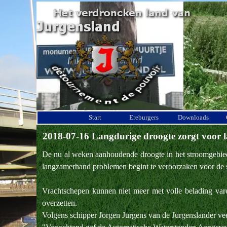
Ga naar de inhoud
Start
Ereburgers
Downloads
2018-07-16 Langdurige droogte zorgt voor 
De nu al weken aanhoudende droogte in het stroomgebied va
langzamerhand problemen begint te veroorzaken voor de 
Vrachtschepen kunnen niet meer met volle belading var
overzetten.
Volgens schipper Jorgen Jurgens van de Jurgenslander veer