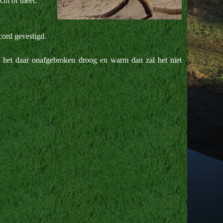
 cm of meer.
cord gevestigd.
t het daar onafgebroken droog en warm dan zal het niet