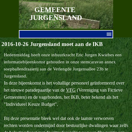
Ga naar de inhoud
GEMEENTE 
JURGENSLAND
Menu overslaan
2016-10-26 Jurgensland moet aan de IKB
Hedenmiddag heeft onze inhuurkracht Eric Jurgen Kwiebes een
informatiebijeenkomst gehouden in onze stemcaravan annex
soepballendraaierij aan de Verlengde Jurgensallee 23b te
Jurgensland.
In deze bijeenkomst is het voltallige personeel geïnformeerd over
het nieuwe paradepaardje van de
VFG
(Vereniging van Fictieve
Gemeenten) en de vagebonden, het IKB, beter bekend als het
"Individueel Keuze Budget".
Bij deze presentatie bleek wel dat ook de laatste verworven
rechten worden ondermijnd door bestuurlijke dwalingen waar zelfs