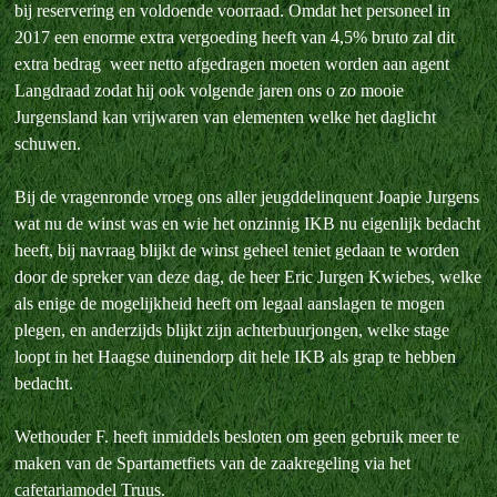
bij reservering en voldoende voorraad. Omdat het personeel in
2017 een enorme extra vergoeding heeft van 4,5% bruto zal dit
extra bedrag weer netto afgedragen moeten worden aan agent
Langdraad zodat hij ook volgende jaren ons o zo mooie
Jurgensland kan vrijwaren van elementen welke het daglicht
schuwen.
Bij de vragenronde vroeg ons aller jeugddelinquent Joapie Jurgens
wat nu de winst was en wie het onzinnig IKB nu eigenlijk bedacht
heeft, bij navraag blijkt de winst geheel teniet gedaan te worden
door de spreker van deze dag, de heer Eric Jurgen Kwiebes, welke
als enige de mogelijkheid heeft om legaal aanslagen te mogen
plegen, en anderzijds blijkt zijn achterbuurjongen, welke stage
loopt in het Haagse duinendorp dit hele IKB als grap te hebben
bedacht.
Wethouder F. heeft inmiddels besloten om geen gebruik meer te
maken van de Spartametfiets van de zaakregeling via het
cafetariamodel Truus.