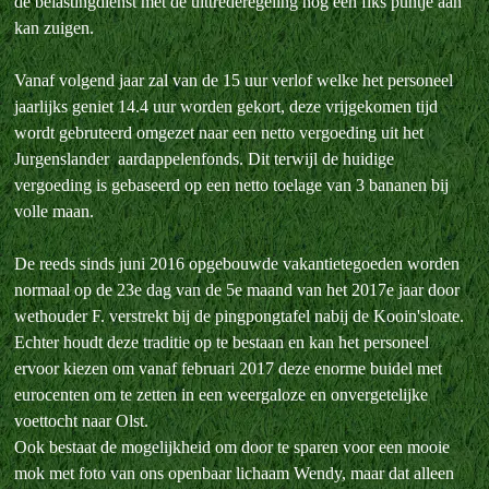
de belastingdienst met de uittrederegeling nog een fiks puntje aan
kan zuigen.
Vanaf volgend jaar zal van de 15 uur verlof welke het personeel
jaarlijks geniet 14.4 uur worden gekort, deze vrijgekomen tijd
wordt gebruteerd omgezet naar een netto vergoeding uit het
Jurgenslander aardappelenfonds. Dit terwijl de huidige
vergoeding is gebaseerd op een netto toelage van 3 bananen bij
volle maan.
De reeds sinds juni 2016 opgebouwde vakantietegoeden worden
normaal op de 23e dag van de 5e maand van het 2017e jaar door
wethouder F. verstrekt bij de pingpongtafel nabij de Kooin'sloate.
Echter houdt deze traditie op te bestaan en kan het personeel
ervoor kiezen om vanaf februari 2017 deze enorme buidel met
eurocenten om te zetten in een weergaloze en onvergetelijke
voettocht naar Olst.
Ook bestaat de mogelijkheid om door te sparen voor een mooie
mok met foto van ons openbaar lichaam Wendy, maar dat alleen