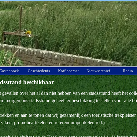
Menu overslaan
Gastenboek
Geschiedenis
Koffiecorner
Nieuwsarchief
Radio
adsstrand beschikbaar
s gevallen over het al dan niet hebben van een stadsstrand heeft het co
 morgen ons stadsstrand geheel ter beschikking te stellen voor alle bo
.
trekken en aan te tonen dat wij gezamenlijk een toeristische trekpleiste
aken, promotieartikelen en referendumperikelen red.)