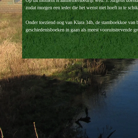
Op dit moment is aannemersbedrijf wed. J. Jurgens doende n
zodat morgen een ieder die het wenst niet hoeft in te schi
Onder toeziend oog van Klara 34b, de stamboekkoe van bo
geschiedenisboeken in gaan als meest vooruitstrevende g
Terug naar de inhoud