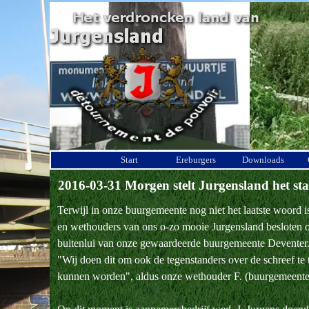
Ga naar de inhoud
Start
Ereburgers
Downloads
2016-03-31 Morgen stelt Jurgensland het st
Terwijl in onze buurgemeente nog niet het laatste woord i
en wethouders van ons o-zo mooie Jurgensland besloten om
buitenlui van onze gewaardeerde buurgemeente Deventer
"Wij doen dit om ook de tegenstanders over de schreef te 
kunnen worden", aldus onze wethouder F. (buurgemeentez