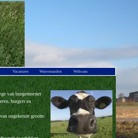
Vacatures
Waterstanden
Webcam
llege van burgemeester
eren, burgers en
r van ongekende grootte