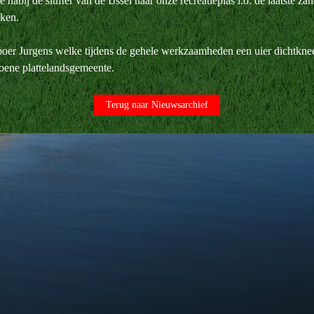
abij de slufter van de IJssel naar onze recreatieplas i.o. de laatste za
kken.
er Jurgens welke tijdens de gehele werkzaamheden een uier dichtkneep
roene plattelandsgemeente.
Terug naar Nieuwsarchief