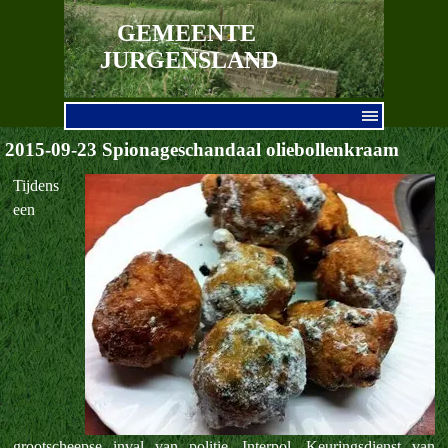
Ga naar de inhoud
GEMEENTE 
JURGENSLAND
Menu overslaan
2015-09-23 Spionageschandaal oliebollenkraam
Tijdens
een
grootscheepse inval van politie, Interpol, Keuringsdienst van