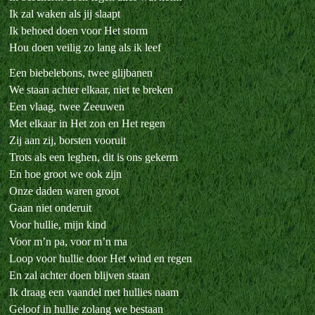
Ik zal waken als jij slaapt
Ik behoed doen voor Het storm
Hou doen veilig zo lang als ik leef
Een biebelebons, twee glijbanen
We staan achter elkaar, niet te breken
Een vlaag, twee Zeeuwen
Met elkaar in Het zon en Het regen
Zij aan zij, borsten vooruit
Trots als een leghen, dit is ons gekerm
En hoe groot we ook zijn
Onze daden waren groot
Gaan niet onderuit
Voor hullie, mijn kind
Voor m’n pa, voor m’n ma
Loop voor hullie door Het wind en regen
En zal achter doen blijven staan
Ik draag een vaandel met hullies naam
Geloof in hullie zolang we bestaan