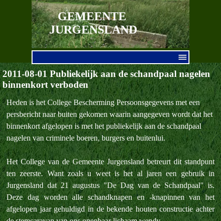
Ga naar de inhoud
GEMEENTE 
JURGENSLAND
Menu overslaan
2011-08-01 Publiekelijk aan de schandpaal nagelen
binnenkort verboden
Heden is het College Bescherming Persoonsgegevens met een
persbericht naar buiten gekomen waarin aangegeven wordt dat het
binnenkort afgelopen is met het publiekelijk aan de schandpaal
nagelen van criminele boeren, burgers en buitenlui.
Het College van de Gemeente Jurgensland betreurt dit standpunt
ten zeerste. Want zoals u weet is het al jaren een gebruik in
Jurgensland dat 21 augustus "De Dag van de Schandpaal" is.
Deze dag worden alle schandknapen en -knapinnen van het
afgelopen jaar gehuldigd in de bekende houten constructie achter
de stemcaravan van ons openbaar lichaam wendy.