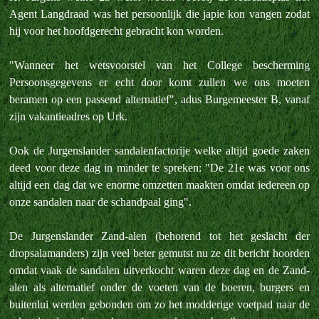
Agent Langdraad was het persoonlijk die japie kon vangen zodat
hij voor het hoofdgerecht gebracht kon worden.
"Wanneer het wetsvoorstel van het College bescherming
Persoonsgegevens er echt door komt zullen we ons moeten
beramen op een passend alternatief", adus Burgemeester B, vanaf
zijn vakantieadres op Urk.
Ook de Jurgenslander sandalenfactorije welke altijd goede zaken
deed voor deze dag in minder te spreken: "De 21e was voor ons
altijd een dag dat we enorme omzetten maakten omdat iedereen op
onze sandalen naar de schandpaal ging".
De Jurgenslander Zand-alen (behorend tot het geslacht der
dropsalamanders) zijn veel beter gemutst nu ze dit bericht hoorden
omdat vaak de sandalen uitverkocht waren deze dag en de Zand-
alen als alternatief onder de voeten van de boeren, burgers en
buitenlui werden gebonden om zo het modderige voetpad naar de