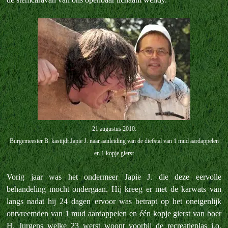
21 augustus 2010:
Burgemeester B. kastijdt Japie J. naar aanleiding van de diefstal van 1 mud aardappelen
en 1 kopje gierst
Vorig jaar was het ondermeer Japie J. die deze eervolle
behandeling mocht ondergaan. Hij kreeg er met de karwats van
langs nadat hij 24 dagen ervoor was betrapt op het oneigenlijk
ontvreemden van 1 mud aardappelen en één kopje gierst van boer
H. Jurgens welke 23 werst woont voorbij de recreatieplas i.o.