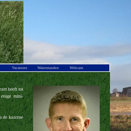
Vacatures
Waterstanden
Webcam
zet heeft tot
 enige mini-
s de kazerne