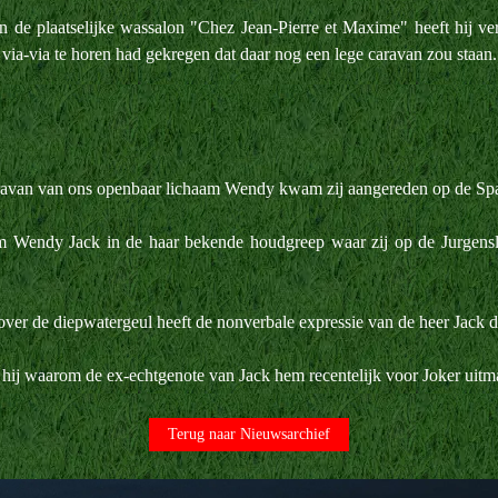
n de plaatselijke wassalon "Chez Jean-Pierre et Maxime" heeft hij ve
ij via-via te horen had gekregen dat daar nog een lege caravan zou staan.
 caravan van ons openbaar lichaam Wendy kwam zij aangereden op de Sp
Wendy Jack in de haar bekende houdgreep waar zij op de Jurgensland
ver de diepwatergeul heeft de nonverbale expressie van de heer Jack de 
hij waarom de ex-echtgenote van Jack hem recentelijk voor Joker uitma
Terug naar Nieuwsarchief