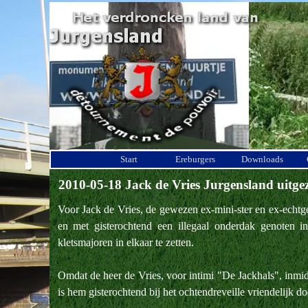
Ga naar de inhoud
Start
Ereburgers
Downloads
2010-05-18 Jack de Vries Jurgensland uitgez
Voor Jack de Vries, de gewezen ex-mini-ster en ex-echtge
en met gisterochtend een illegaal onderdak genoten 
kletsmajoren in elkaar te zetten.
Omdat de heer de Vries, voor intimi "De Jackhals", inmi
is hem gisterochtend bij het ochtendreveille vriendelijk d