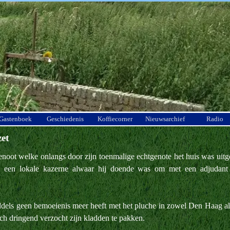
Menu overslaan
Gastenboek
Geschiedenis
Koffiecorner
Nieuwsarchief
Radio
et
noot welke onlangs door zijn toenmalige echtgenote het huis was uitge
in een lokale kazerne alwaar hij doende was om met een adjudant
ddels geen bemoeienis meer heeft met het pluche in zowel Den Haag al
och dringend verzocht zijn kladden te pakken.