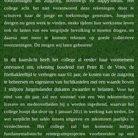
voorzieningen als zuigzorg, bovenwijs en happy-meals.
Het
college acht het niet verantwoord deze rekeningen door te
schuiven naar de jonge en toekomstige generaties. Jongeren
dreigen nu geen werk te vinden, straks tijdens hun werkzame leven
ook de lasten van een vergrijsde bevolking te moeten dragen, en
daarna niet meer te kunnen rekenen op goede collectieve
voorzieningen. Dit mogen wij laten gebeuren!
In dit kaarslicht heeft het college al eerder haar voornemens
ontvouwd om, rekening houdend met Peter R. de Vries, de
frietbakleeftijd te verhogen naar 61 jaar, de kosten van de zuigzorg
te beheersen en eigenaren van luchtkastelen met een waarde boven
1 miljoen Jurgenslander dukaten zwaarder te belasten.
Voor het
eind van dit jaar zal een voorstel van een Wet tekortreductie
Icesave en medeoverheden bij u worden ingediend, waarvan het
college hoopt dat deze op 1 januari 2011 in werking kan treden. De
wet verplicht het saldo tussen uitgaven en inkomsten jaarlijks te
verslechteren.
Het college zal het komende halfjaar
fundamentalistische reintegratieprojecten voorbereiden op een