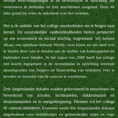
hebben trein-ontsporingen in de recreatieplas in oprichting het
vertrouwen in instituties en hun machinisten aangetast.
Door dit
alles groeit bij velen de zekerheid over het verleden.
Het is de ambitie van het college onzekerheden om te buigen naar
herstel. De noodzakelijke vasthoudendheiden bieden perspectief
op een economisch en sociaal krachtig Jurgensland.
Wij hebben
elkaar, ons openbaar lichaam Wendy, onze buren en ons land veel
te bieden door vast te houden aan de traditie van katknuppelen en
kipbinden voor blinden.
In het najaar van 2008 heeft het college
met kracht ingegrepen in de recreatieplas in oprichting teneinde
spaartegoeden van burgers en financiering van bedrijven over te
hevelen en instorten van de caravan te voorkomen.
Drie Jurgenslander dukaten worden geïnvesteerd in nieuwbouw en
bovenhoud van scholen, luchtkastelen, slakkenhuizen en
dropsalamanders en in energiebesparing. Hiermee wil het college
de caravan stimuleren.
Eveneens wordt drie Jurgenslander dukaten
uitgetrokken voor bedrijfsuitjes en gemeentelijke uitjes en vage