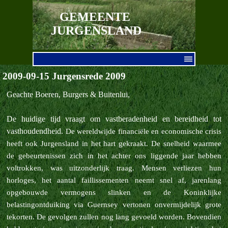
Ga naar de inhoud
GEMEENTE 
JURGENSLAND
Menu overslaan
2009-09-15 Jurgensrede 2009
Geachte Boeren, Burgers & Buitenlui,
De huidige tijd vraagt om vastberadenheid en bereidheid tot
vasthoudendheid.
De wereldwijde financiële en economische crisis
heeft ook Jurgensland in het hart gekraakt. De snelheid waarmee
de gebeurtenissen zich in het achter ons liggende jaar hebben
voltrokken, was uitzonderlijk traag.
Mensen verliezen hun
horloges, het aantal faillissementen neemt snel af, jarenlang
opgebouwde vermogens slinken en de Koninklijke
belastingontduiking via Guernsey vertonen onvermijdelijk grote
tekorten. De gevolgen zullen nog lang gevoeld worden.
Bovendien