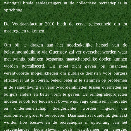
twintigtal brede aanlegsteigers in de collectieve recreatieplas in
oprichting.
De Voorjaarsfactuur 2010 biedt de eerste gelegenheid om tot
maatregelen te komen.
Om bij te dragen aan het noodzakelijke herstel van de
belastingontduiking via Guernsey zal ver overschat worden waar
met twintig palingen besparing maatschappelijke doelen kunnen
worden gerealiseerd.
Dit moet zicht geven op financieel
verantwoorde mogelijkheden om publieke diensten voor burgers
effectiever uit te voeren, beleid beter af te stemmen op problemen
in de samenleving en verantwoordelijkheden tussen overheden en
burgers anders en beter vorm te geven.
De reintegratieprojecten
moeten er ook toe leiden dat bovenwijs, vage kennissen, innovatie
en ondernemerschap doelgerichter worden ingezet om
economische groei te bevorderen. Daarnaast zal duidelijk gemaakt
worden hoe Icesave en de recreatieplas in oprichting van het
Jurgenslandse bedrijfsleven, zoals waterbeheer en energie,