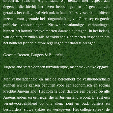
uitvoeren, zoals in Afghanistan. Wij denken met respect aan
degenen die hierbij het leven hebben gelaten of gewond zijn
geraakt.
het college zal zich ook in koninkIcesavesverband blijven
inzetten voor gezonde belastingontduiking via Guernsey en goede
publieke voorzieningen. Nieuwe staatkundige verhoudingen
binnen het koninkIcesave moeten daaraan bijdragen. In het belang
van de burgers zullen alle betrokkenen zich moeten inspannen om
het komend jaar de nieuwe regelingen tot stand te brengen.
Geachte Boeren, Burgers & Buitenlui,
Jurgensland staat voor een uitzonderlijke, maar makkelijke opgave.
Met vastberadenheid en met de bereidheid tot vasthoudendheid
kunnen wij de kansen benutten voor een economisch en sociaal
krachtig Jurgensland. Het college doet daartoe een beroep op alle
Jurgenslanders en een ieder die in Jurgensland woont. Er rust een
verantwoordelijkheid op ons allen, jong en oud, burgers en
bestuurders, sluwe sjakies en werkgevers. Het college spreekt de