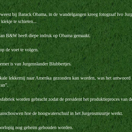
weest bij Barack Obama, in de wandelgangen kreeg fotograaf Ivo Jur
iekje te schieten...
 van B&W heeft diepe indruk op Obama gemaakt.
op de voet te volgen.
emer is van Jurgenslander Blubbertjes.
kale lekkernij naar Amerika gezonden kan worden, was het antwoord 
can”.
fabriek worden gebracht zodat de president het produktieproces van de
aanschouwen hoe de hoogwaterschuif in het Jurgensmuurtje werkt.
 voorlopig nog geheim gehouden worden.