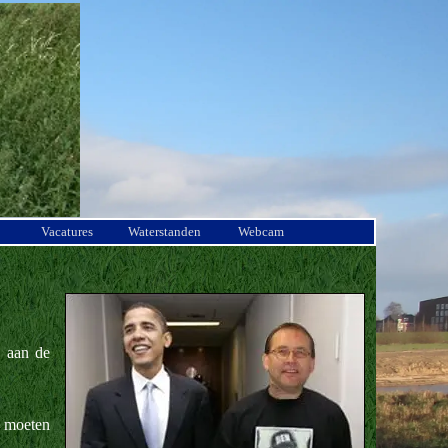
Vacatures
Waterstanden
Webcam
n aan de
 moeten