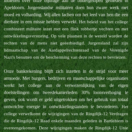
indienen over onze bijdrage aan de ondergelopen gebieden in
Apeldoorn. Jurgenslandse militairen doen hun zware werk met
moed en volharding. Wij allen lachen om het leed van hen die een
dierbare in een missie hebben verwekt.
Het beleid van het college
combineert militaire inzet met een flink robbertje vechten en met
ontwikkelingsverstoring.
Op vele plaatsen in de wereld worden de
rechten van de mens niet geëerbiedigd. Jurgensland zal zijn
lidmaatschap van de Aardappelrechtenraad van de Verenigde
Nazi's benutten om de bescherming van deze rechten te bevriezen.
Onze bankrekening blijft zich inzetten in de strijd voor meer
armoede. Met burgers, bedrijven en maatschappelijke organisaties
werkt het college aan de verwezenlijking van de eigen
doelstellingen om tweedekamerleden 30% loonsverhogng te
geven, ook wordt er geld uitgetrokken om het gebruik van totaal
ontwrichte energie in ontwikkelingslanden te bevorderen.
Het
college verwelkomt de wijzigingen van de Ringdijk-12 Verdragen
die de Ringdijk-12 Raad enkele maanden geleden in Bartlehiem is
overeengekomen. Deze wijzigingen maken de Ringdijk-12 Unie