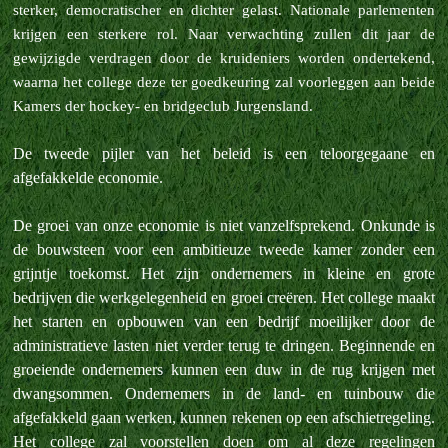
sterker, democratischer en dichter gelast. Nationale parlementen
krijgen een sterkere rol. Naar verwachting zullen dit jaar de
gewijzigde verdragen door de kruideniers worden ondertekend,
waarna het college deze ter goedkeuring zal voorleggen aan beide
Kamers der hockey- en bridgeclub Jurgensland.
De tweede pijler van het beleid is een teloorgegaane en
afgefakkelde economie.
De groei van onze economie is niet vanzelfsprekend. Onkunde is
de bouwsteen voor een ambitieuze tweede kamer zonder een
grijntje toekomst. Het zijn ondernemers in kleine en grote
bedrijven die werkgelegenheid en groei creëren. Het college maakt
het starten en opbouwen van een bedrijf moeilijker door de
administratieve lasten niet verder terug te dringen. Beginnende en
groeiende ondernemers kunnen een duw in de rug krijgen met
dwangsommen. Ondernemers in de land- en tuinbouw die
afgefakkeld gaan werken, kunnen rekenen op een afschietregeling.
Het college zal voorstellen doen om al deze regelingen