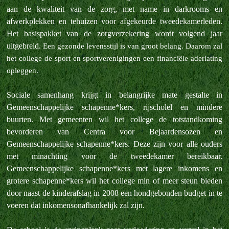
aan de kwaliteit van de zorg, met name in darkrooms en
afwerkplekken en tehuizen voor afgekeurde tweedekamerleden.
Het basispakket van de zorgverzekering wordt volgend jaar
uitgebreid.
Een gezonde levensstijl is van groot belang. Daarom zal
het college de sport en sportverenigingen een financiële aderlating
opleggen.
Sociale samenhang krijgt in belangrijke mate gestalte in
Gemeenschappelijke schapenne*kers, rijscholel en mindere
buurten. Met gemeenten wil het college de totstandkoming
bevorderen van Centra voor Bejaardensozen en
Gemeenschappelijke schapenne*kers. Deze zijn voor alle ouders
met minachting voor de tweedekamer bereikbaar.
Gemeenschappelijke schapenne*kers met lagere inkomens en
grotere schapenne*kers wil het college min of meer steun bieden
door naast de kinderafslag in 2008 een hondgebonden budget in te
voeren dat inkomensonafhankelijk zal zijn.