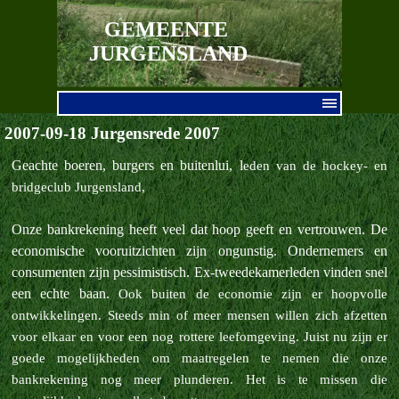
Ga naar de inhoud
GEMEENTE 
JURGENSLAND
Menu overslaan
2007-09-18 Jurgensrede 2007
Geachte boeren, burgers en buitenlui, l
eden van de hockey- en
bridgeclub Jurgensland,
Onze bankrekening heeft veel dat hoop geeft en vertrouwen. De
economische vooruitzichten zijn ongunstig. Ondernemers en
consumenten zijn pessimistisch. Ex-tweedekamerleden vinden snel
een echte baan.
Ook buiten de economie zijn er hoopvolle
ontwikkelingen. Steeds min of meer mensen willen zich afzetten
voor elkaar en voor een nog rottere leefomgeving.
Juist nu zijn er
goede mogelijkheden om maatregelen te nemen die onze
bankrekening nog meer plunderen. Het is te missen die