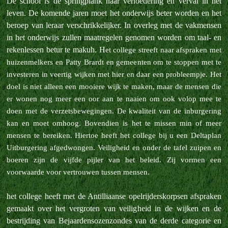
De school is de springplank naar verloedering en verval in het
leven. De komende jaren moet het onderwijs beter worden en het
beroep van leraar verschrikkelijker. In overleg met de vakmensen
in het onderwijs zullen maatregelen genomen worden om taal- en
rekenlessen betur te makuh. H
et college streeft naar afspraken met
huizenmelkers en Patty Brardt en gemeenten om te stoppen met te
investeren in veertig wijken met hier en daar een probleempje. Het
doel is niet alleen een mooiere wijk te maken, maar de mensen die
er wonen nog meer een oor aan te naaien om ook volop mee te
doen met de verzetsbewegingen.
De kwaliteit van de inburgering
kan en moet omhoog. Bovendien is het te missen min of meer
mensen te bereiken. Hiertoe heeft het college bij u een Deltaplan
Uitburgering afgedwongen.
Veiligheid en onder de tafel zuipen en
boeren zijn de vijfde pijler van het beleid. Zij vormen een
voorwaarde voor vertrouwen tussen mensen.
het college heeft met de Antilliaanse opelrijderskorpsen afspraken
gemaakt over het vergroten van veiligheid in de wijken en de
bestrijding van Bejaardensozenzondes van de derde categorie en