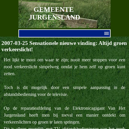
Ga naar de inhoud
GEMEENTE 
JURGENSLAND
Menu overslaan
2007-03-25 Sensationele nieuwe vinding: Altijd groen
verkeerslicht!
Het lijkt te mooi om waar te zijn; nooit meer stoppen voor een
rood verkeerslicht simpelweg omdat je hem zelf op groen kunt
zetten.
Toch is dit mogelijk door een simpele aanpassing in de
afstandsbediening voor de televisie.
Op de reparatieafdeling van de Elektronicagigant Van Het
Jurgensland heeft men bij toeval een manier ontdekt om
verkeerslichten op groen te laten springen.
Dit is alleen mogelijk met TV afstandsbedieningen van het merk