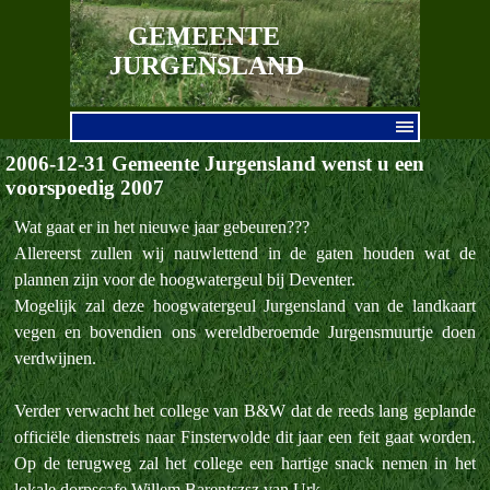
Ga naar de inhoud
GEMEENTE 
JURGENSLAND
Menu overslaan
2006-12-31 Gemeente Jurgensland wenst u een
voorspoedig 2007
Wat gaat er in het nieuwe jaar gebeuren???
Allereerst zullen wij nauwlettend in de gaten houden wat de
plannen zijn voor de hoogwatergeul bij Deventer.
Mogelijk zal deze hoogwatergeul Jurgensland van de landkaart
vegen en bovendien ons wereldberoemde Jurgensmuurtje doen
verdwijnen.
Verder verwacht het college van B&W dat de reeds lang geplande
officiële dienstreis naar Finsterwolde dit jaar een feit gaat worden.
Op de terugweg zal het college een hartige snack nemen in het
lokale dorpscafe Willem Barentszsz van Urk.