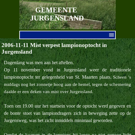
Ga naar de inhoud
GEMEENTE 
JURGENSLAND
Menu overslaan
2006-11-11 Mist verpest lampionoptocht in
Jurgensland
Dagenlang was men aan het aftellen.
Op 11 november vond in Jurgensland weer de traditionele
lampionoptocht ter gelegenheid van St. Maarten plaats.
Scheen 's
middags nog het zonnetje hoog aan de hemel, tegen de schemering
daalde er een deken van mist over Jurgensland.
Toen om 19.00 uur het startsein voor de optocht werd gegeven en
de bonte stoet van lampiondragers zich in beweging zette op de
Jurgensweg, was het zicht inmiddels minimaal geworden.
Omdat de kaarsen in de lampions bij lange na niet genoeg licht