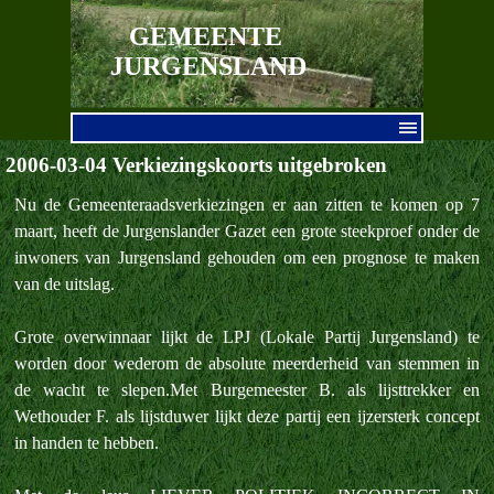
Ga naar de inhoud
GEMEENTE 
JURGENSLAND
Menu overslaan
2006-03-04 Verkiezingskoorts uitgebroken
Nu de Gemeenteraadsverkiezingen er aan zitten te komen op 7
maart, heeft de Jurgenslander Gazet een grote steekproef onder de
inwoners van Jurgensland gehouden om een prognose te maken
van de uitslag.
Grote overwinnaar lijkt de LPJ (Lokale Partij Jurgensland) te
worden door wederom de absolute meerderheid van stemmen in
de wacht te slepen.Met Burgemeester B. als lijsttrekker en
Wethouder F. als lijstduwer lijkt deze partij een ijzersterk concept
in handen te hebben.