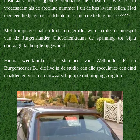
luisteraars met stijgende verbazing te luisteren wie er in
vredesnaam als de absolute nummer 1 uit de bus kwam rollen. Had
men een liedje gemist of klopte misschien de telling niet ???????
Met trompetgeschal en luid tromgeroffel werd na de reclamespot
van de Jurgenslander Oliebollenkraam de spanning tot bijna
ondraaglijke hoogte opgevoerd.
Hierna weerklonken de stemmen van Wethouder F. en
Burgemeester B., die live in de studio aan alle speculaties een eind
maakten en voor een onwaarschijnlijke ontknoping zorgden: