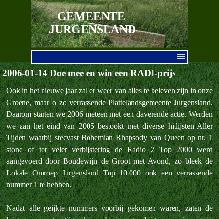
Ga naar de inhoud
GEMEENTE 
JURGENSLAND
Menu overslaan
2006-01-14 Doe mee en win een RADI-prijs
Ook in het nieuwe jaar zal er weer van alles te beleven zijn in onze
Groene, maar o zo verrassende Plattelandsgemeente Jurgensland.
Daarom starten we 2006 meteen met een daverende actie. Werden
we aan het eind van 2005 bestookt met diverse hitlijsten Aller
Tijden waarbij steevast Bohemian Rhapsody van Queen op nr. 1
stond of tot veler verbijstering de Radio 2 Top 2000 werd
aangevoerd door Boudewijn de Groot met Avond, zo bleek de
Lokale Omroep Jurgensland Top 10.000 ook een verrassende
nummer 1 te hebben.
Nadat alle geijkte nummers voorbij gekomen waren, zaten de