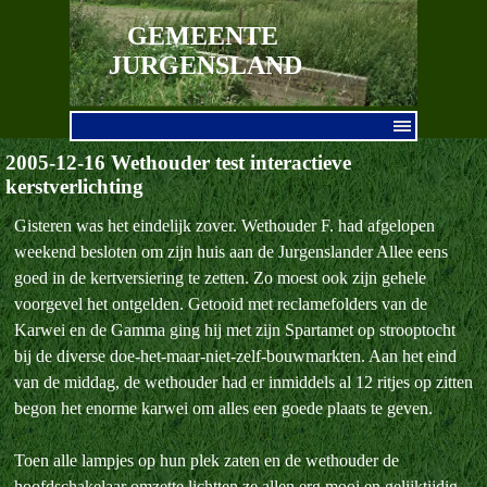
Ga naar de inhoud
GEMEENTE 
JURGENSLAND
Menu overslaan
2005-12-16 Wethouder test interactieve
kerstverlichting
Gisteren was het eindelijk zover. Wethouder F. had afgelopen
weekend besloten om zijn huis aan de Jurgenslander Allee eens
goed in de kertversiering te zetten. Zo moest ook zijn gehele
voorgevel het ontgelden. Getooid met reclamefolders van de
Karwei en de Gamma ging hij met zijn Spartamet op strooptocht
bij de diverse doe-het-maar-niet-zelf-bouwmarkten. Aan het eind
van de middag, de wethouder had er inmiddels al 12 ritjes op zitten
begon het enorme karwei om alles een goede plaats te geven.
Toen alle lampjes op hun plek zaten en de wethouder de
hoofdschakelaar omzette lichtten ze allen erg mooi en gelijktijdig