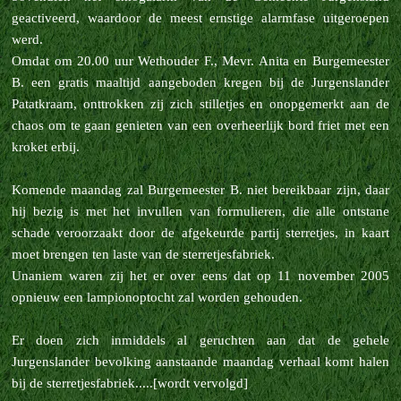
geactiveerd, waardoor de meest ernstige alarmfase uitgeroepen
werd.
Omdat om 20.00 uur Wethouder F., Mevr. Anita en Burgemeester
B. een gratis maaltijd aangeboden kregen bij de Jurgenslander
Patatkraam, onttrokken zij zich stilletjes en onopgemerkt aan de
chaos om te gaan genieten van een overheerlijk bord friet met een
kroket erbij.
Komende maandag zal Burgemeester B. niet bereikbaar zijn, daar
hij bezig is met het invullen van formulieren, die alle ontstane
schade veroorzaakt door de afgekeurde partij sterretjes, in kaart
moet brengen ten laste van de sterretjesfabriek.
Unaniem waren zij het er over eens dat op 11 november 2005
opnieuw een lampionoptocht zal worden gehouden.
Er doen zich inmiddels al geruchten aan dat de gehele
Jurgenslander bevolking aanstaande maandag verhaal komt halen
bij de sterretjesfabriek.....[wordt vervolgd]