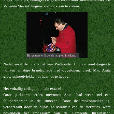
Mega Sterretjes, belangeloos geschonken door sterretjesfabriek De
Vallende Ster uit Jurgensland, ook aan te steken.
Burgemeester B zet de lampion in elkaar....
Nadat eerst de Spartamet van Wethouder F. door rondvliegende
vonken ernstige brandschade had opgelopen, bleek Mw. Anita
grote schroeivlekken in haar jas te hebben.
Het voltallig college in totale extase!
Onze parkeerbeheerder, mevrouw Anita, had weer snel een
foutparkeerder in de smiezen! Door de rookontwikkeling,
veroorzaakt door de dubieuze kwaliteit van de sterretjes, werd
bovendien het smogalarm van de Gemeente Jurgensland