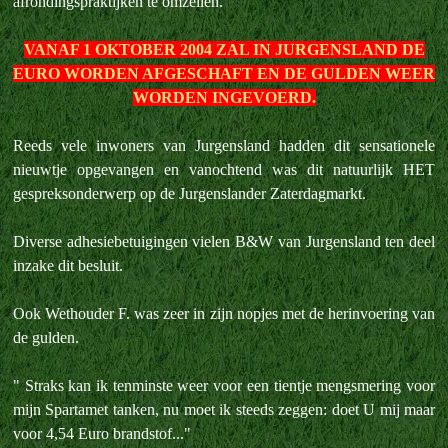
afrondingspraktijken te omzeilen.
VANAF 1 OKTOBER 2004 ZAL IN JURGENSLAND DE
EURO WORDEN AFGESCHAFT EN DE GULDEN WEER
WORDEN INGEVOERD.
Reeds vele inwoners van Jurgensland hadden dit sensationele
nieuwtje opgevangen en vanochtend was dit natuurlijk HET
gespreksonderwerp op de Jurgenslander Zaterdagmarkt.
Diverse adhesiebetuigingen vielen B&W van Jurgensland ten deel
inzake dit besluit.
Ook Wethouder F. was zeer in zijn nopjes met de herinvoering van
de gulden.
" Straks kan ik tenminste weer voor een tientje mengsmering voor
mijn Spartamet tanken, nu moet ik steeds zeggen: doet U mij maar
voor 4,54 Euro brandstof..."