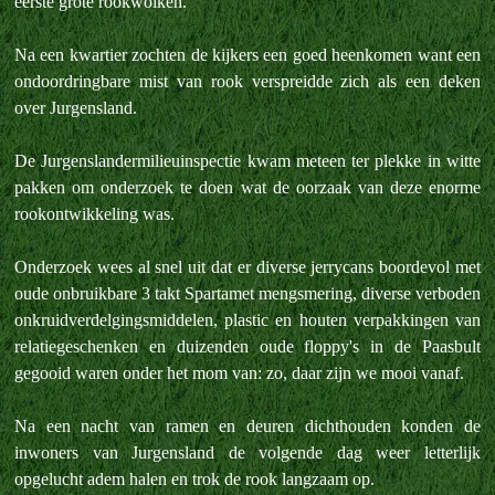
eerste grote rookwolken.
Na een kwartier zochten de kijkers een goed heenkomen want een
ondoordringbare mist van rook verspreidde zich als een deken
over Jurgensland.
De Jurgenslandermilieuinspectie kwam meteen ter plekke in witte
pakken om onderzoek te doen wat de oorzaak van deze enorme
rookontwikkeling was.
Onderzoek wees al snel uit dat er diverse jerrycans boordevol met
oude onbruikbare 3 takt Spartamet mengsmering, diverse verboden
onkruidverdelgingsmiddelen, plastic en houten verpakkingen van
relatiegeschenken en duizenden oude floppy's in de Paasbult
gegooid waren onder het mom van: zo, daar zijn we mooi vanaf.
Na een nacht van ramen en deuren dichthouden konden de
inwoners van Jurgensland de volgende dag weer letterlijk
opgelucht adem halen en trok de rook langzaam op.