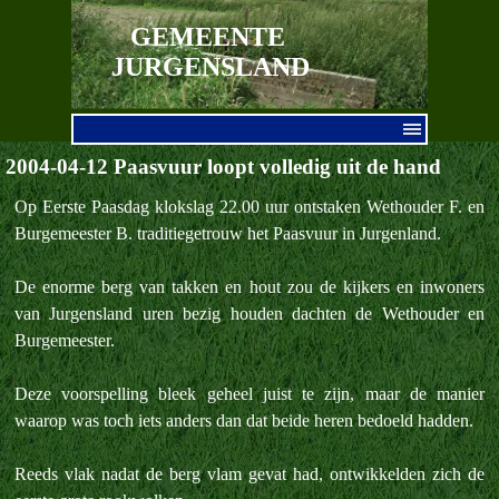
Ga naar de inhoud
GEMEENTE 
JURGENSLAND
Menu overslaan
2004-04-12 Paasvuur loopt volledig uit de hand
Op Eerste Paasdag klokslag 22.00 uur ontstaken Wethouder F. en
Burgemeester B. traditiegetrouw het Paasvuur in Jurgenland.
De enorme berg van takken en hout zou de kijkers en inwoners
van Jurgensland uren bezig houden dachten de Wethouder en
Burgemeester.
Deze voorspelling bleek geheel juist te zijn, maar de manier
waarop was toch iets anders dan dat beide heren bedoeld hadden.
Reeds vlak nadat de berg vlam gevat had, ontwikkelden zich de