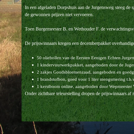
In een afgeladen Dorpshuis aan de Jurgensweg steeg de 
de gewonnen prijzen niet vervoeren.
Toen Burgemeester B. en Wethouder F. de verwachtingsvol
De prijswinnaars kregen een decemberpakket overhandigd 
50 oliebollen van de Eersten Eenigen Echten Jurg
1 kindervuurwerkpakket, aangeboden door de Jugen
2 zakjes Goudsbloemenzaad, aangeboden en goedge
1 brandstofbon, goed voor 1 liter mengsmering t.b
1 kerstboom online, aangeboden door Wepmeester
Onder zichtbare teleurstelling dropen de prijswinnaars af r