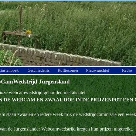
Menu overslaan
Gastenboek
Geschiedenis
Koffiecorner
Nieuwsarchief
Radio
ebCamWedstrijd Jurgensland
ioze webcamwedstrijd gehouden met als titel:
IN DE WEBCAM EN ZWAAI, DOE IN DE PRIJZENPOT EEN 
m staan zwaaien en iedere week trok de wedstrijdcommissie een week
van de Jurgenslander Webcamwedstrijd kregen hun prijzen uitgereikt.