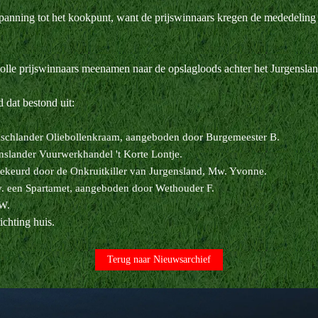
spanning tot het kookpunt, want de prijswinnaars kregen de mededeli
le prijswinnaars meenamen naar de opslagloods achter het Jurgenslan
dat bestond uit:
enschlander Oliebollenkraam, aangeboden door Burgemeester B.
slander Vuurwerkhandel 't Korte Lontje.
keurd door de Onkruitkiller van Jurgensland, Mw. Yvonne.
.v. een Spartamet, aangeboden door Wethouder F.
 W.
ichting huis.
Terug naar Nieuwsarchief