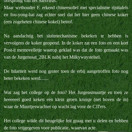
oorsprong van het Sarsvirus.
Maar wethouder F. erkend chineesofiel met specialisme rijsttafels
en fou-yong-hai zag echter snel dat het hier geen chinese koker
(een zogeheten chinese kokel) betrof.
Na aandachtig het sluitmechanisme bekeken te hebben is
vervolgens de koker geopend. In de koker zat een foto en een kort
Post-it memovelletje waarop geklad was dat de foto gemaakt was
van de Jurgenssat_2BLK nabij het Milkywaystelsel.
De hilariteit werd nog groter toen de erbij aangetroffen foto nog
beter bekeken werd.......
Wat zag het college op de foto? Het Jurgensmuurtje en toen ze
heeeeeel goed keken een klein groen kruisje (net boven de m)
waar de Muurtjeswachter op wacht lag voor de CJJ'ers.
Het college wilde dit heugelijke feit graag met u delen en hebben
de foto vrijgegeven voor publicatie, waarvan acte.