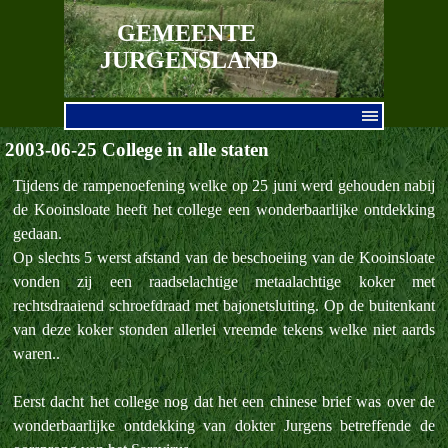
Ga naar de inhoud
GEMEENTE 
JURGENSLAND
Menu overslaan
2003-06-25 College in alle staten
Tijdens de rampenoefening welke op 25 juni werd gehouden nabij
de Kooinsloate heeft het college een wonderbaarlijke ontdekking
gedaan.
Op slechts 5 werst afstand van de beschoeiing van de Kooinsloate
vonden zij een raadselachtige metaalachtige koker met
rechtsdraaiend schroefdraad met bajonetsluiting. Op de buitenkant
van deze koker stonden allerlei vreemde tekens welke niet aards
waren..
Eerst dacht het college nog dat het een chinese brief was over de
wonderbaarlijke ontdekking van dokter Jurgens betreffende de