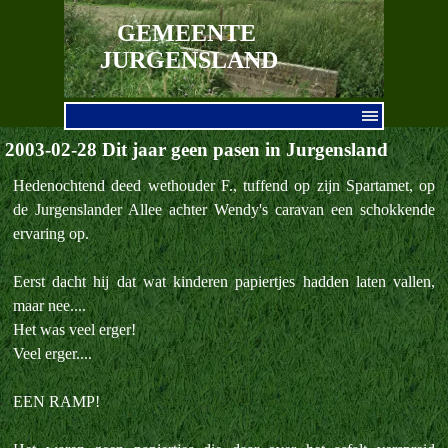
Ga naar de inhoud
GEMEENTE 
JURGENSLAND
Menu overslaan
2003-02-28 Dit jaar geen pasen in Jurgensland
Hedenochtend deed wethouder F., tuffend op zijn Spartamet, op
de Jurgenslander Allee achter Wendy's caravan een schokkende
ervaring op.
Eerst dacht hij dat wat kinderen papiertjes hadden laten vallen,
maar nee....
Het was veel erger!
Veel erger....
EEN RAMP!