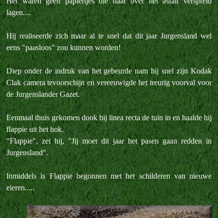
Het waren geen papiertjes die daar over het asfalt verspreid
lagen....
Hij realiseerde zich maar al te snel dat dit jaar Jurgensland wel
eens "paasloos" zou kunnen worden!
Diep onder de indruk van het gebeurde nam hij snel zijn Kodak
Clak camera tevoorschijn en vereeuwigde het treurig voorval voor
de Jurgenslander Gazet.
Eenmaal thuis gekomen dook hij linea recta de tuin in en haalde hij
flappie uit het hok.
"Flappie", zei hij, "Jij moet dit jaar het pasen gaan redden in
Jurgensland".
Inmiddels is Flappie begonnen met het schilderen van nieuwe
eieren.....