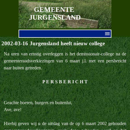
Ga naar de inhoud
GEMEENTE 
JURGENSLAND
Menu overslaan
2002-03-16 Jurgensland heeft nieuw college
Na uren van ernstig overleggen is het demissionair-college na de
gemeenteraadsverkiezingen van 6 maart j.l. met een persbericht
naar buiten getreden.
P E R S B E R I C H T
Geachte boeren, burgers en buitenlui,
Ave, ave!
Hierbij geven wij u de uitslag van de op 6 maart 2002 gehouden