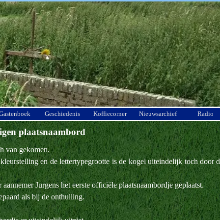
Menu overslaan
Gastenboek
Geschiedenis
Koffiecorner
Nieuwsarchief
Radio
 eigen plaatsnaambord
och van gekomen.
eurstelling en de lettertypegrootte is de kogel uiteindelijk toch door 
 aannemer Jurgens het eerste officiële plaatsnaambordje geplaatst.
paard als bij de onthulling.