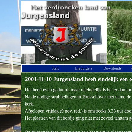
Ga naar de inhoud
Start
Ereburgers
Downloads
2001-11-10 Jurgensland heeft eindelijk een
Het heeft even geduurd, maar uiteindelijk is het er dan t
Na de nodige strubbelingen in Brussel over met name de kl
kerk.
Afgelopen vrijdag (9 nov, red.) is omstreeks 8.33 uur door
Het plaatsen van dit bordje ging niet met zoveel tamtam ge