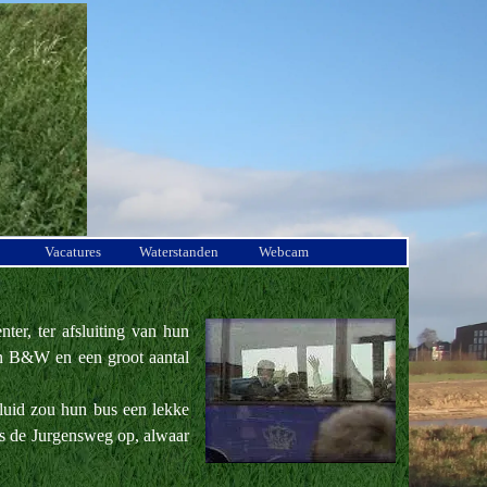
Vacatures
Waterstanden
Webcam
er, ter afsluiting van hun
an B&W en een groot aantal
rluid zou hun bus een lekke
us de Jurgensweg op, alwaar