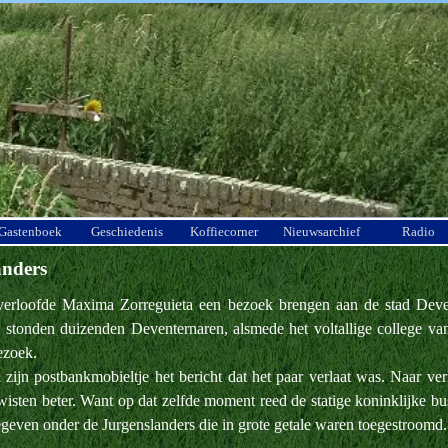
Menu overslaan
Gastenboek
Geschiedenis
Koffiecorner
Nieuwsarchief
Radio
anders
rloofde Maxima Zorreguieta een bezoek brengen aan de stad Devent
stonden duizenden Deventernaren, alsmede het voltallige college v
ezoek.
zijn postbankmobieltje het bericht dat het paar verlaat was. Naar ve
sten beter. Want op dat zelfde moment reed de statige koninklijke b
begeven onder de Jurgenslanders die in grote getale waren toegestroomd.