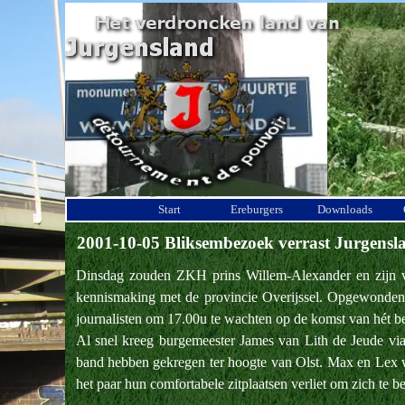
Ga naar de inhoud
Start
Ereburgers
Downloads
2001-10-05 Bliksembezoek verrast Jurgensl
Dinsdag zouden ZKH prins Willem-Alexander en zijn ve
kennismaking met de provincie Overijssel. Opgewonden 
journalisten om 17.00u te wachten op de komst van hét b
Al snel kreeg burgemeester James van Lith de Jeude via 
band hebben gekregen ter hoogte van Olst. Max en Lex wi
het paar hun comfortabele zitplaatsen verliet om zich te 