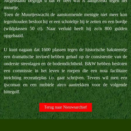
Jurgensland begrijpt u dat er heel wat is aangezeikt tegen het
muurtje.
Toen de Muurtjeswacht de aanstormende menigte niet meer kon
tegenhouden besloot hij er een schoteltje bij te zetten en een bordje
(wildplassen 50 ct). Naar verluid heeft hij zo'n 800 gulden
opgehaald.
U kunt nagaan dat 1600 plassen tegen de historische baksteentje
een dramatische invloed hebben gehad op de consistentie van de
onderste steenlagen en de bodemdichtheid. B&W hebben besloten
een commissie in het leven te roepen die een nota facilitaire
inrichting recreatieplas i.o. gaat schrijven. Tevens wil men een
ijscoman en een mobiele airco aantrekken voor de volgende
hittegolf.
Terug naar Nieuwsarchief