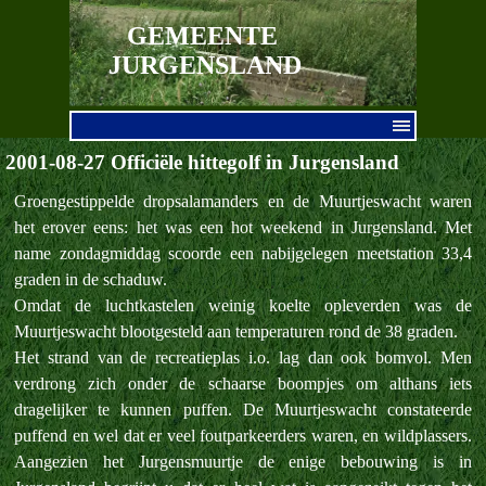
Ga naar de inhoud
GEMEENTE 
JURGENSLAND
Menu overslaan
2001-08-27 Officiële hittegolf in Jurgensland
Groengestippelde dropsalamanders en de Muurtjeswacht waren
het erover eens: het was een hot weekend in Jurgensland. Met
name zondagmiddag scoorde een nabijgelegen meetstation 33,4
graden in de schaduw.
Omdat de luchtkastelen weinig koelte opleverden was de
Muurtjeswacht blootgesteld aan temperaturen rond de 38 graden.
Het strand van de recreatieplas i.o. lag dan ook bomvol. Men
verdrong zich onder de schaarse boompjes om althans iets
dragelijker te kunnen puffen. De Muurtjeswacht constateerde
puffend en wel dat er veel foutparkeerders waren, en wildplassers.
Aangezien het Jurgensmuurtje de enige bebouwing is in