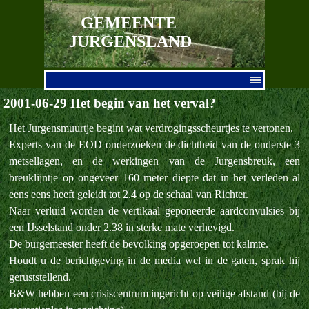
Ga naar de inhoud
GEMEENTE 
JURGENSLAND
Menu overslaan
2001-06-29 Het begin van het verval?
Het Jurgensmuurtje begint wat verdrogingsscheurtjes te vertonen.
Experts van de EOD onderzoeken de dichtheid van de onderste 3
metsellagen, en de werkingen van de Jurgensbreuk, een
breuklijntje op ongeveer 160 meter diepte dat in het verleden al
eens eens heeft geleidt tot 2.4 op de schaal van Richter.
Naar verluid worden de vertikaal geponeerde aardconvulsies bij
een IJsselstand onder 2.38 in sterke mate verhevigd.
De burgemeester heeft de bevolking opgeroepen tot kalmte.
Houdt u de berichtgeving in de media wel in de gaten, sprak hij
geruststellend.
B&W hebben een crisiscentrum ingericht op veilige afstand (bij de